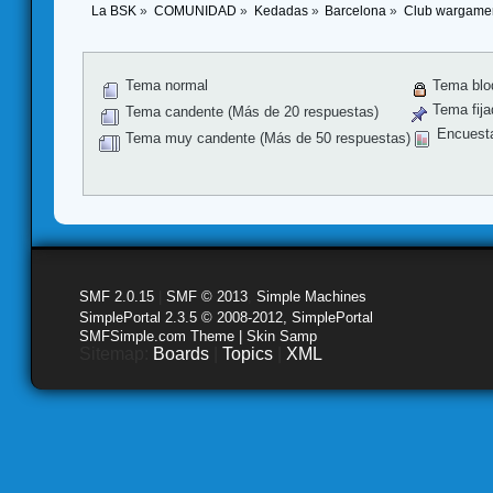
La BSK
»
COMUNIDAD
»
Kedadas
»
Barcelona
»
Club wargame
Tema normal
Tema blo
Tema fija
Tema candente (Más de 20 respuestas)
Encuest
Tema muy candente (Más de 50 respuestas)
SMF 2.0.15
|
SMF © 2013
,
Simple Machines
SimplePortal 2.3.5 © 2008-2012, SimplePortal
SMFSimple.com Theme | Skin Samp
Sitemap:
Boards
|
Topics
|
XML