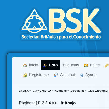
  Inicio
  Foro
Etiquetas
  Ezine
  Registrarse
  Webchat
  Ayuda
La BSK
»
COMUNIDAD
»
Kedadas
»
Barcelona
»
Club wargamer
Páginas: [
1
]
2
3
4
>>
Ir Abajo