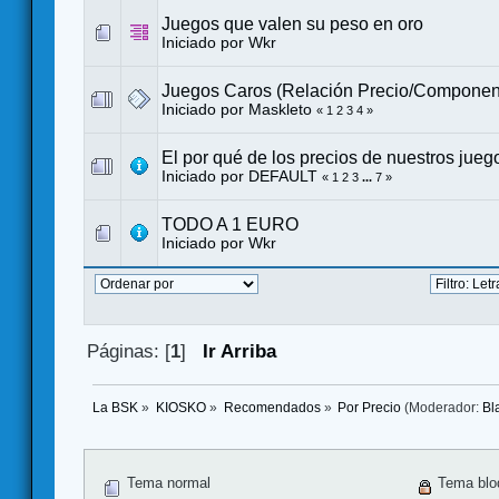
Juegos que valen su peso en oro
Iniciado por
Wkr
Juegos Caros (Relación Precio/Componen
Iniciado por
Maskleto
«
1
2
3
4
»
El por qué de los precios de nuestros jueg
Iniciado por DEFAULT
«
1
2
3
...
7
»
TODO A 1 EURO
Iniciado por
Wkr
Páginas: [
1
]
Ir Arriba
La BSK
»
KIOSKO
»
Recomendados
»
Por Precio
(Moderador:
Bl
Tema normal
Tema blo