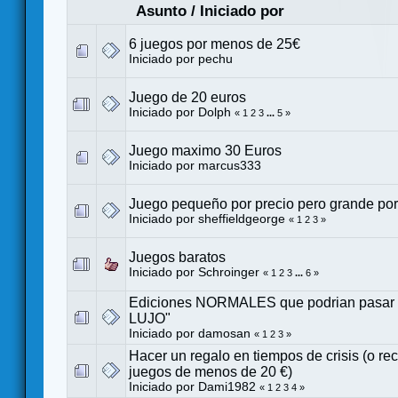
Asunto
/
Iniciado por
6 juegos por menos de 25€
Iniciado por
pechu
Juego de 20 euros
Iniciado por
Dolph
«
1
2
3
...
5
»
Juego maximo 30 Euros
Iniciado por
marcus333
Juego pequeño por precio pero grande por
Iniciado por
sheffieldgeorge
«
1
2
3
»
Juegos baratos
Iniciado por
Schroinger
«
1
2
3
...
6
»
Ediciones NORMALES que podrian pasar 
LUJO"
Iniciado por
damosan
«
1
2
3
»
Hacer un regalo en tiempos de crisis (o 
juegos de menos de 20 €)
Iniciado por Dami1982
«
1
2
3
4
»