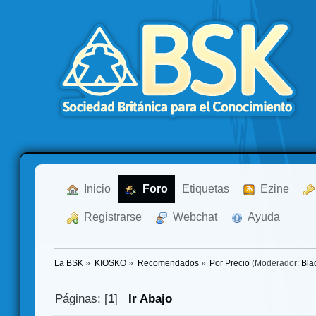
  Inicio
  Foro
Etiquetas
  Ezine
  Registrarse
  Webchat
  Ayuda
La BSK
»
KIOSKO
»
Recomendados
»
Por Precio
(Moderador:
Bla
Páginas: [
1
]
Ir Abajo