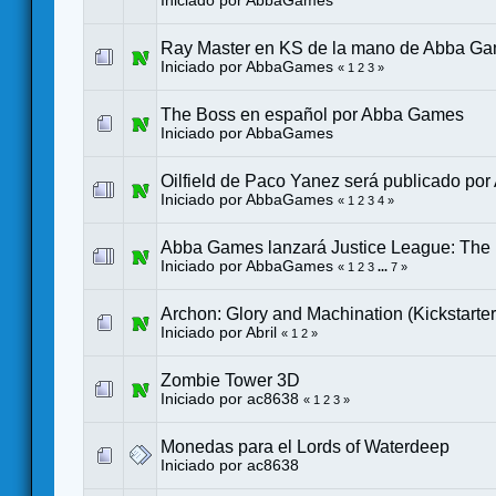
Iniciado por
AbbaGames
Ray Master en KS de la mano de Abba G
Iniciado por
AbbaGames
«
1
2
3
»
The Boss en español por Abba Games
Iniciado por
AbbaGames
Oilfield de Paco Yanez será publicado p
Iniciado por
AbbaGames
«
1
2
3
4
»
Abba Games lanzará Justice League: The
Iniciado por
AbbaGames
«
1
2
3
...
7
»
Archon: Glory and Machination (Kickstarter
Iniciado por
Abril
«
1
2
»
Zombie Tower 3D
Iniciado por
ac8638
«
1
2
3
»
Monedas para el Lords of Waterdeep
Iniciado por
ac8638