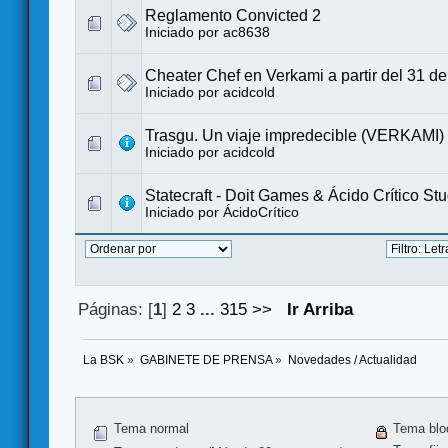
Reglamento Convicted 2
Iniciado por
ac8638
Cheater Chef en Verkami a partir del 31 d
Iniciado por
acidcold
Trasgu. Un viaje impredecible (VERKAMI)
Iniciado por
acidcold
Statecraft - Doit Games & Ácido Crítico Stu
Iniciado por
ÁcidoCrítico
Páginas: [
1
]
2
3
...
315
>>
Ir Arriba
La BSK
»
GABINETE DE PRENSA
»
Novedades / Actualidad
Tema normal
Tema blo