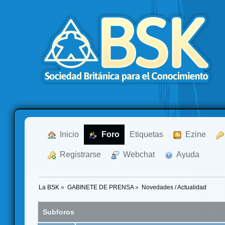
  Inicio
  Foro
Etiquetas
  Ezine
  Registrarse
  Webchat
  Ayuda
La BSK
»
GABINETE DE PRENSA
»
Novedades / Actualidad
Subforos