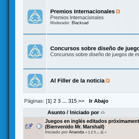
Premios Internacionales
Premios Internacionales
Moderador:
Blacksad
Concursos sobre diseño de jueg
Concursos sobre diseño de juegos de 
Al Filler de la noticia
Páginas: [
1
]
2
3
...
315
>>
Ir Abajo
Asunto
/
Iniciado por
Juegos en inglés editados próximament
(Bienvenido Mr. Marshall)
Iniciado por
Ananda
«
1
2
3
...
11
»