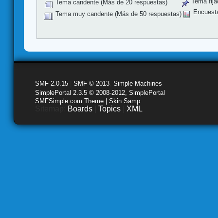
Tema fija
Tema candente (Más de 20 respuestas)
Encuest
Tema muy candente (Más de 50 respuestas)
SMF 2.0.15
|
SMF © 2013
,
Simple Machines
SimplePortal 2.3.5 © 2008-2012, SimplePortal
SMFSimple.com Theme | Skin Samp
Sitemap:
Boards
|
Topics
|
XML