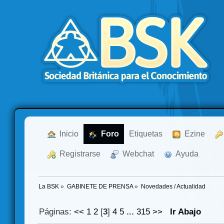
  Inicio
  Foro
Etiquetas
  Ezine
  Registrarse
  Webchat
  Ayuda
La BSK
»
GABINETE DE PRENSA
»
Novedades / Actualidad
Páginas:
<<
1
2
[
3
]
4
5
...
315
>>
Ir Abajo