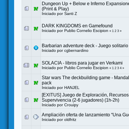
Dungeon Up + Below e Inferno Expansio
(Print & Play)
Iniciado por
Santi Z
DARK KINGDOMS en Gamefound
Iniciado por
Publio Cornelio Escipion
«
1
2
3
»
Barbarian adventure deck - Juego solitari
Iniciado por
cgbernardino
SOLACIA - libros para jugar en Verkami
Iniciado por
Publio Cornelio Escipion
«
1
2
3
4
»
Star wars The deckbuilding game - Mandalo
pack
Iniciado por
HANJEL
[EXITUS] Juego de Exploración, Recursos
Supervivencia (2-6 jugadores) (1h-2h)
Iniciado por
Crouipy
Ampliación oferta de lanzamiento “Una Gu
Iniciado por
oldfritz