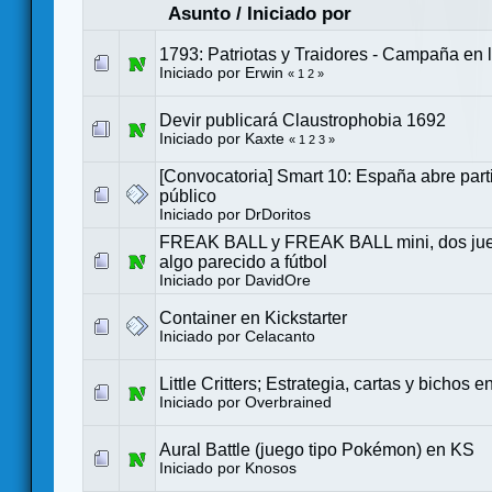
Asunto
/
Iniciado por
1793: Patriotas y Traidores - Campaña en l
Iniciado por
Erwin
«
1
2
»
Devir publicará Claustrophobia 1692
Iniciado por
Kaxte
«
1
2
3
»
[Convocatoria] Smart 10: España abre parti
público
Iniciado por
DrDoritos
FREAK BALL y FREAK BALL mini, dos jueg
algo parecido a fútbol
Iniciado por
DavidOre
Container en Kickstarter
Iniciado por
Celacanto
Little Critters; Estrategia, cartas y bichos 
Iniciado por
Overbrained
Aural Battle (juego tipo Pokémon) en KS
Iniciado por
Knosos