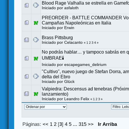
Blood Rage Valhalla se estrella en Gamef
Iniciado por
asfaloth
PREORDER - BATTLE COMMANDER Vol. 
Campañas Napoleónicas en Italia
Iniciado por
Erwin
Brass Pittsburg
Iniciado por
Celacanto
«
1
2
3
4
»
No podrás hablar… y tampoco sabrás en qu
UMBRAE🕯️
Iniciado por
escapegames_delirium
"Cultivo", nuevo juego de Stefan Dorra, a
delta del Ebro
Iniciado por
Glück
Valpiedra: Descensus ad tenebras (Próxi
lanzamiento)
Iniciado por
Leandro Felix
«
1
2
3
»
Páginas:
<<
1
2
[
3
]
4
5
...
315
>>
Ir Arriba