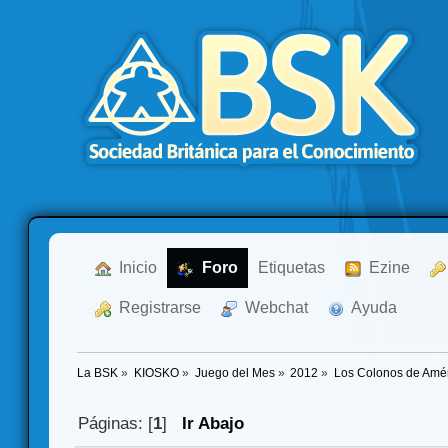
  Inicio
  Foro
Etiquetas
  Ezine
  Registrarse
  Webchat
  Ayuda
La BSK
»
KIOSKO
»
Juego del Mes
»
2012
»
Los Colonos de Amér
Páginas: [
1
]
Ir Abajo