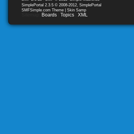
SimplePortal 2.3.5 © 2008-2012, SimplePortal
SMFSimple.com Theme | Skin Samp
Sitemap:
Boards
|
Topics
|
XML