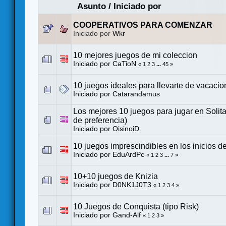
Asunto
/
Iniciado por
COOPERATIVOS PARA COMENZAR
Iniciado por
Wkr
10 mejores juegos de mi coleccion
Iniciado por
CaTioN
«
1
2
3
...
45
»
10 juegos ideales para llevarte de vacaci
Iniciado por
Catarandamus
Los mejores 10 juegos para jugar en Solita
de preferencia)
Iniciado por
OisinoiD
10 juegos imprescindibles en los inicios de
Iniciado por
EduArdPc
«
1
2
3
...
7
»
10+10 juegos de Knizia
Iniciado por
D0NK1J0T3
«
1
2
3
4
»
10 Juegos de Conquista (tipo Risk)
Iniciado por
Gand-Alf
«
1
2
3
»