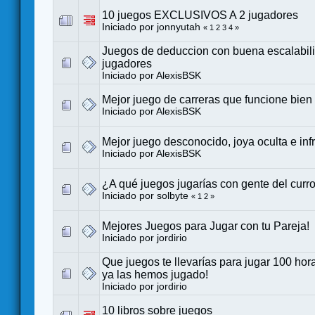
10 juegos EXCLUSIVOS A 2 jugadores
Iniciado por
jonnyutah
«
1
2
3
4
»
Juegos de deduccion con buena escalabilid
jugadores
Iniciado por
AlexisBSK
Mejor juego de carreras que funcione bien
Iniciado por
AlexisBSK
Mejor juego desconocido, joya oculta e inf
Iniciado por
AlexisBSK
¿A qué juegos jugarías con gente del curr
Iniciado por
solbyte
«
1
2
»
Mejores Juegos para Jugar con tu Pareja!
Iniciado por
jordirio
Que juegos te llevarías para jugar 100 ho
ya las hemos jugado!
Iniciado por
jordirio
10 libros sobre juegos