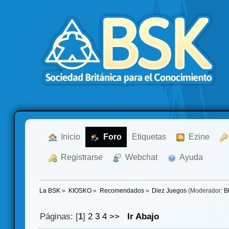
  Inicio
  Foro
Etiquetas
  Ezine
  Registrarse
  Webchat
  Ayuda
La BSK
»
KIOSKO
»
Recomendados
»
Diez Juegos
(Moderador:
B
Páginas: [
1
]
2
3
4
>>
Ir Abajo