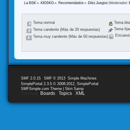
La BSK
»
KIOSKO
»
Recomendados
»
Diez Juegos
(Moderador:
Tema normal
Tema blo
Tema fija
Tema candente (Más de 20 respuestas)
Encuest
Tema muy candente (Más de 50 respuestas)
SMF 2.0.15
|
SMF © 2013
,
Simple Machines
SimplePortal 2.3.5 © 2008-2012, SimplePortal
SMFSimple.com Theme | Skin Samp
Sitemap:
Boards
|
Topics
|
XML