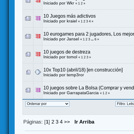
Iniciado por
Wkr
«
1
2
»
10 Juegos más adictivos
Iniciado por
kraiel
«
1
2
3
4
»
10 eurogames para 2 jugadores, Los mejo
Iniciado por
Jansel
«
1
2
3
...
6
»
10 juegos de destreza
Iniciado por
tomol
«
1
2
3
»
10x Top10 (abril/18) [en construcción]
Iniciado por
temp3ror
10 juegos sobre La Bolsa (Comprar y vend
Iniciado por
GarrapataGarcia
«
1
2
»
Páginas: [
1
]
2
3
4
>>
Ir Arriba