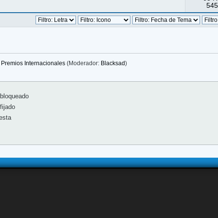
545
Premios Internacionales
(Moderador:
Blacksad
)
bloqueado
ijado
esta