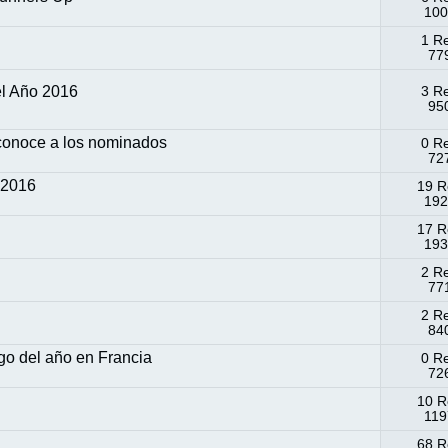
100
1 R
779
el Año 2016
3 R
950
conoce a los nominados
0 R
727
 2016
19 R
192
17 R
193
2 R
771
2 R
840
go del año en Francia
0 R
726
10 R
119
68 R