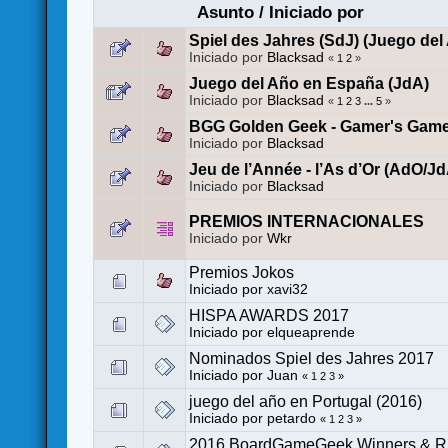
Asunto
/
Iniciado por
Spiel des Jahres (SdJ) (Juego del
Iniciado por
Blacksad
«
1
2
»
Juego del Año en España (JdA)
Iniciado por
Blacksad
«
1
2
3
...
5
»
BGG Golden Geek - Gamer's Gam
Iniciado por
Blacksad
Jeu de l’Année - l’As d’Or (AdO/J
Iniciado por
Blacksad
PREMIOS INTERNACIONALES
Iniciado por
Wkr
Premios Jokos
Iniciado por
xavi32
HISPA AWARDS 2017
Iniciado por
elqueaprende
Nominados Spiel des Jahres 2017
Iniciado por
Juan
«
1
2
3
»
juego del año en Portugal (2016)
Iniciado por
petardo
«
1
2
3
»
2016 BoardGameGeek Winners & R