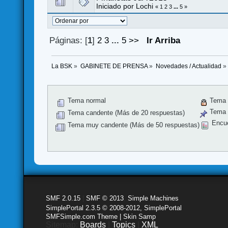
Iniciado por
Lochi
«
1
2
3
...
5
»
Páginas: [
1
]
2
3
...
5
>>
Ir Arriba
La BSK
»
GABINETE DE PRENSA
»
Novedades / Actualidad
»
Tema normal
Tema 
Tema f
Tema candente (Más de 20 respuestas)
Encu
Tema muy candente (Más de 50 respuestas)
SMF 2.0.15
|
SMF © 2013
,
Simple Machines
SimplePortal 2.3.5 © 2008-2012, SimplePortal
SMFSimple.com Theme | Skin Samp
Sitemap:
Boards
|
Topics
|
XML