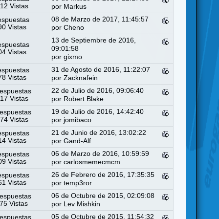
12 Vistas
por
Markus
08 de Marzo de 2017, 11:45:57
espuestas
0 Vistas
por
Cheno
13 de Septiembre de 2016,
espuestas
09:01:58
4 Vistas
por
gixmo
31 de Agosto de 2016, 11:22:07
espuestas
8 Vistas
por
Zacknafein
22 de Julio de 2016, 09:06:40
espuestas
17 Vistas
por
Robert Blake
19 de Julio de 2016, 14:42:40
espuestas
74 Vistas
por
jomibaco
21 de Junio de 2016, 13:02:22
espuestas
4 Vistas
por
Gand-Alf
06 de Marzo de 2016, 10:59:59
espuestas
9 Vistas
por
carlosmemecmcm
26 de Febrero de 2016, 17:35:35
espuestas
1 Vistas
por
temp3ror
06 de Octubre de 2015, 02:09:08
espuestas
75 Vistas
por
Lev Mishkin
05 de Octubre de 2015, 11:54:32
espuestas