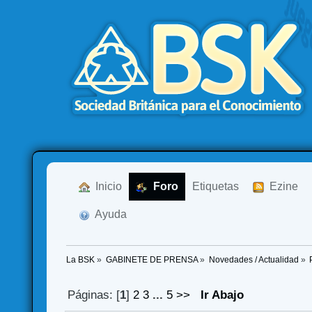
  Inicio
  Foro
Etiquetas
  Ezine
  Ayuda
La BSK
»
GABINETE DE PRENSA
»
Novedades / Actualidad
»
Páginas: [
1
]
2
3
...
5
>>
Ir Abajo