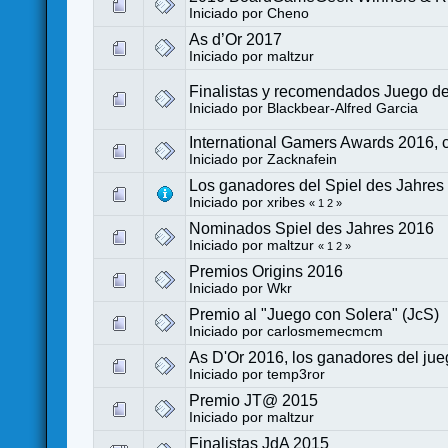
Iniciado por
Cheno
As d’Or 2017
Iniciado por
maltzur
Finalistas y recomendados Juego d
Iniciado por
Blackbear-Alfred Garcia
International Gamers Awards 2016, 
Iniciado por
Zacknafein
Los ganadores del Spiel des Jahres
Iniciado por
xribes
«
1
2
»
Nominados Spiel des Jahres 2016
Iniciado por
maltzur
«
1
2
»
Premios Origins 2016
Iniciado por
Wkr
Premio al "Juego con Solera" (JcS)
Iniciado por
carlosmemecmcm
As D'Or 2016, los ganadores del jue
Iniciado por
temp3ror
Premio JT@ 2015
Iniciado por
maltzur
Finalistas JdA 2015