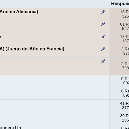
Respue
 Año en Alemania)
18 R
325
61 R
547
e
13 R
137
dA) (Juego del Año en Francia)
3 R
970
2 R
798
0 R
692
0 R
892
41 R
377
30 R
295
unners Up
6 R