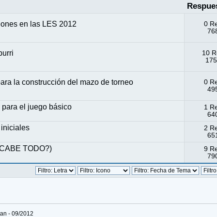
Respue
iones en las LES 2012
0 R
768
urri
10 R
175
ara la construcción del mazo de torneo
0 R
495
 para el juego básico
1 R
640
iniciales
2 R
651
 CABE TODO?)
9 R
790
tan - 09/2012