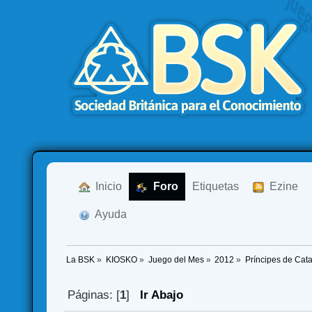
  Inicio
  Foro
Etiquetas
  Ezine
  Ayuda
La BSK
»
KIOSKO
»
Juego del Mes
»
2012
»
Príncipes de Cat
Páginas: [
1
]
Ir Abajo