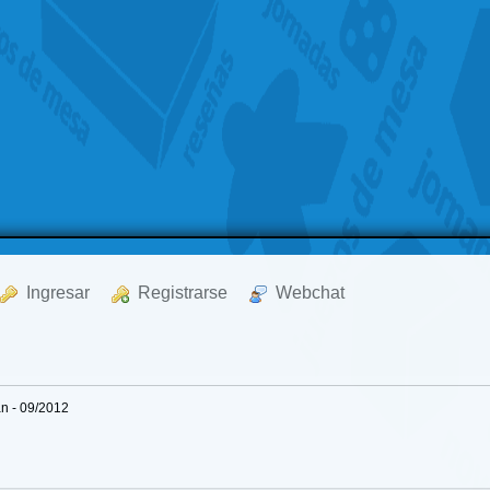
  Ingresar
  Registrarse
  Webchat
an - 09/2012