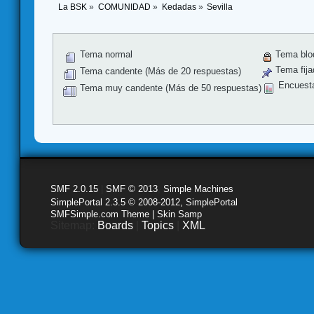
La BSK
»
COMUNIDAD
»
Kedadas
»
Sevilla
Tema normal
Tema blo
Tema fija
Tema candente (Más de 20 respuestas)
Encuest
Tema muy candente (Más de 50 respuestas)
SMF 2.0.15
|
SMF © 2013
,
Simple Machines
SimplePortal 2.3.5 © 2008-2012, SimplePortal
SMFSimple.com Theme | Skin Samp
Sitemap:
Boards
|
Topics
|
XML