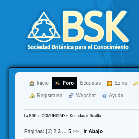
  Inicio
  Foro
Etiquetas
  Ezine
  Registrarse
  Webchat
  Ayuda
La BSK
»
COMUNIDAD
»
Kedadas
»
Sevilla
Páginas: [
1
]
2
3
...
5
>>
Ir Abajo