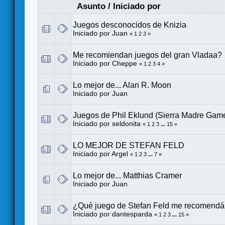
Asunto
/
Iniciado por
Juegos desconocidos de Knizia
Iniciado por
Juan
«
1
2
3
»
Me recomiendan juegos del gran Vladaa?
Iniciado por
Cheppe
«
1
2
3
4
»
Lo mejor de... Alan R. Moon
Iniciado por
Juan
Juegos de Phil Eklund (Sierra Madre Gam
Iniciado por
seldonita
«
1
2
3
...
15
»
LO MEJOR DE STEFAN FELD
Iniciado por
Argel
«
1
2
3
...
7
»
Lo mejor de... Matthias Cramer
Iniciado por
Juan
¿Qué juego de Stefan Feld me recomendá
Iniciado por
dantesparda
«
1
2
3
...
15
»