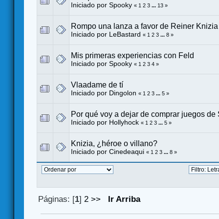
Iniciado por
Spooky
«
1
2
3
...
13
»
Rompo una lanza a favor de Reiner Knizia
Iniciado por
LeBastard
«
1
2
3
...
8
»
Mis primeras experiencias con Feld
Iniciado por
Spooky
«
1
2
3
4
»
Vlaadame de tí
Iniciado por
Dingolon
«
1
2
3
...
5
»
Por qué voy a dejar de comprar juegos de
Iniciado por
Hollyhock
«
1
2
3
...
5
»
Knizia, ¿héroe o villano?
Iniciado por
Cinedeaqui
«
1
2
3
...
8
»
Páginas: [
1
]
2
>>
Ir Arriba