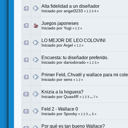
Alta fidelidad a un diseñador
Iniciado por
angel3233
«
1
2
3
4
»
Juegos japoneses
Iniciado por
Yugi
«
1
2
»
LO MEJOR DE LEO COLOVINI
Iniciado por
Argel
«
1
2
»
Encuesta: tu diseñador preferido.
Iniciado por
dariodorado
«
1
2
3
»
Primer Feld, Chvatil y wallace para mi col
Iniciado por
sens
«
1
2
»
Knizia a la hoguera?
Iniciado por
Quas4R
«
1
2
3
...
7
»
Feld 2 - Wallace 0
Iniciado por
Spooky
«
1
2
3
...
5
»
Por qué es tan bueno Wallace?