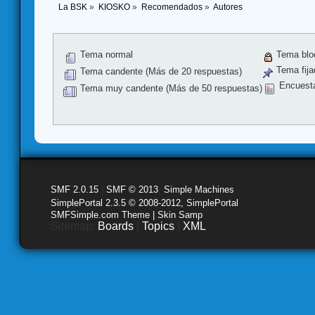
La BSK
»
KIOSKO
»
Recomendados
»
Autores
Tema normal
Tema blo
Tema fija
Tema candente (Más de 20 respuestas)
Encuest
Tema muy candente (Más de 50 respuestas)
SMF 2.0.15
|
SMF © 2013
,
Simple Machines
SimplePortal 2.3.5 © 2008-2012, SimplePortal
SMFSimple.com Theme | Skin Samp
Sitemap:
Boards
|
Topics
|
XML