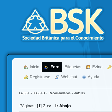
  Inicio
  Foro
Etiquetas
  Ezine
  Registrarse
  Webchat
  Ayuda
La BSK
»
KIOSKO
»
Recomendados
»
Autores
Páginas: [
1
]
2
>>
Ir Abajo