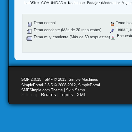
La BSK
»
COMUNIDAD
»
Kedadas
»
Badajoz
(Moderador:
Migue
Tema normal
Tema blo
Tema fija
Tema candente (Más de 20 respuestas)
Encuest
Tema muy candente (Más de 50 respuestas)
SMF 2.0.15
|
SMF © 2013
,
Simple Machines
SimplePortal 2.3.5 © 2008-2012, SimplePortal
SMFSimple.com Theme | Skin Samp
Sitemap:
Boards
|
Topics
|
XML