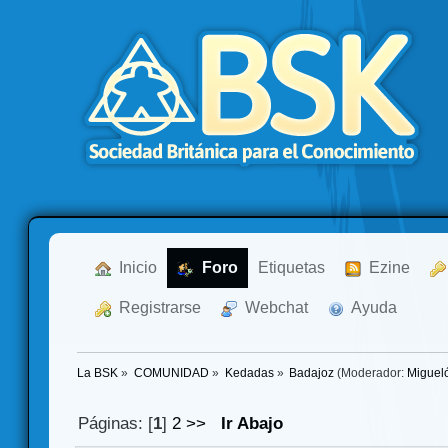
  Inicio
  Foro
Etiquetas
  Ezine
  Registrarse
  Webchat
  Ayuda
La BSK
»
COMUNIDAD
»
Kedadas
»
Badajoz
(Moderador:
Miguel
Páginas: [
1
]
2
>>
Ir Abajo