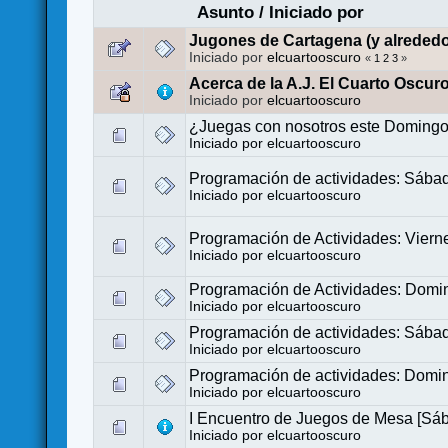
Asunto
/
Iniciado por
Jugones de Cartagena (y alrededo
Iniciado por
elcuartooscuro
«
1
2
3
»
Acerca de la A.J. El Cuarto Oscur
Iniciado por
elcuartooscuro
¿Juegas con nosotros este Doming
Iniciado por
elcuartooscuro
Programación de actividades: Sába
Iniciado por
elcuartooscuro
Programación de Actividades: Viern
Iniciado por
elcuartooscuro
Programación de Actividades: Domi
Iniciado por
elcuartooscuro
Programación de actividades: Sába
Iniciado por
elcuartooscuro
Programación de actividades: Domin
Iniciado por
elcuartooscuro
I Encuentro de Juegos de Mesa [Sáb
Iniciado por
elcuartooscuro