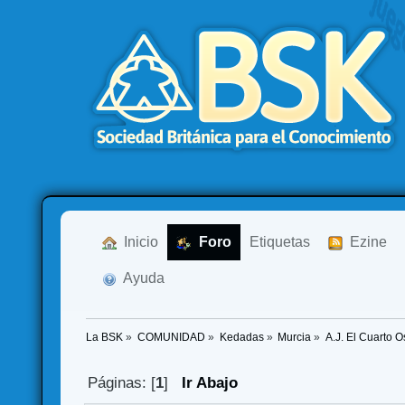
  Inicio
  Foro
Etiquetas
  Ezine
  Ayuda
La BSK
»
COMUNIDAD
»
Kedadas
»
Murcia
»
A.J. El Cuarto 
Páginas: [
1
]
Ir Abajo