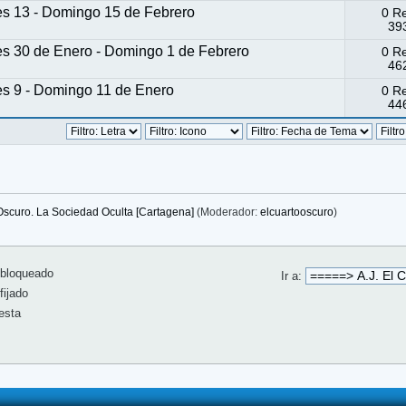
es 13 - Domingo 15 de Febrero
0 R
393
es 30 de Enero - Domingo 1 de Febrero
0 R
462
es 9 - Domingo 11 de Enero
0 R
446
 Oscuro. La Sociedad Oculta [Cartagena]
(Moderador:
elcuartooscuro
)
bloqueado
Ir a:
ijado
esta