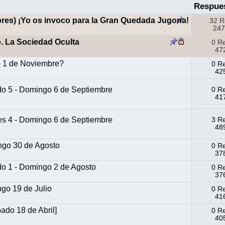
Respue
res) ¡Yo os invoco para la Gran Quedada Jugona!
32 R
247
o. La Sociedad Oculta
0 R
472
o 1 de Noviembre?
0 R
425
do 5 - Domingo 6 de Septiembre
0 R
417
es 4 - Domingo 6 de Septiembre
3 R
489
ngo 30 de Agosto
0 R
378
do 1 - Domingo 2 de Agosto
0 R
376
go 19 de Julio
0 R
416
ado 18 de Abril]
0 R
405