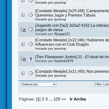
Iniciado por
jaxsnop
[Condado Meeple] 2x25 (49): Campamento
Queremos Jugar y Premios Tábula
Iniciado por
jaxsnop
[Jugando con Da2] JcDa2 #161 La interacc
juegos de mesa
Iniciado por
Ryoga121
[Condado Meeple] 2x22 (46): Hablamos de
Influencers con el Club Dragón
Iniciado por
jaxsnop
[Tres Flanquean Juntos] 11 - El ritual de 
Iniciado por
harlock1979
[Condado Meeple] 2x21 (45): Nos ponemos
Iniciado por
jaxsnop
Páginas: [
1
]
2
3
...
125
>>
Ir Arriba