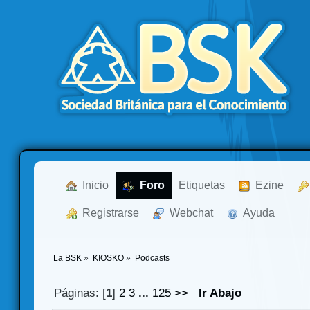
  Inicio
  Foro
Etiquetas
  Ezine
  Registrarse
  Webchat
  Ayuda
La BSK
»
KIOSKO
»
Podcasts
Páginas: [
1
]
2
3
...
125
>>
Ir Abajo