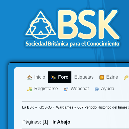
  Inicio
  Foro
Etiquetas
  Ezine
  Registrarse
  Webchat
  Ayuda
La BSK
»
KIOSKO
»
Wargames
»
007 Periodo Histórico del bimest
Páginas: [
1
]
Ir Abajo