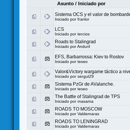
Asunto
/
Iniciado por
Sistema OCS y el valor de bombarde
Iniciado por
franlor
LCS
Iniciado por
tercios
Roads to Stalingrad
Iniciado por
Anduril
EFS, Barbarrossa: Kiev to Rostov
Iniciado por
teseo
Valor&Victory wargame táctico a nive
Iniciado por
sergut29
Sistema PzGr de AValanche.
Iniciado por
teseo
The Battle of Stalingrad de TPS
Iniciado por
masama
ROADS TO MOSCOW
Iniciado por
Valdemaras
ROADS TO LENINGRAD
Iniciado por
Valdemaras