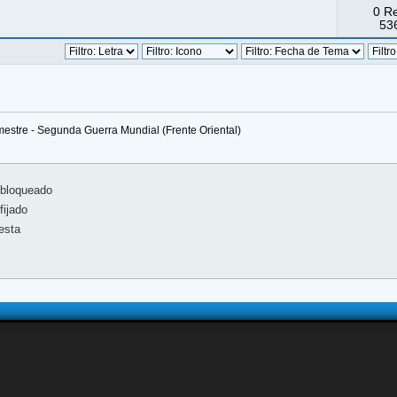
0 R
536
imestre - Segunda Guerra Mundial (Frente Oriental)
bloqueado
ijado
esta