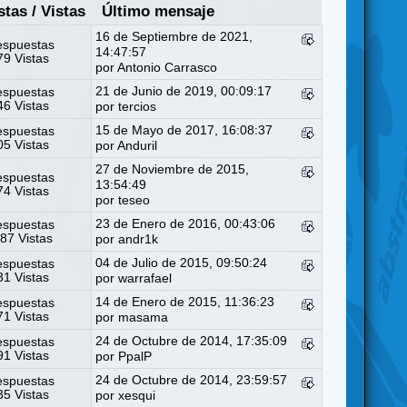
stas
/
Vistas
Último mensaje
16 de Septiembre de 2021,
espuestas
14:47:57
9 Vistas
por
Antonio Carrasco
21 de Junio de 2019, 00:09:17
espuestas
6 Vistas
por
tercios
15 de Mayo de 2017, 16:08:37
espuestas
5 Vistas
por
Anduril
27 de Noviembre de 2015,
espuestas
13:54:49
4 Vistas
por
teseo
23 de Enero de 2016, 00:43:06
espuestas
87 Vistas
por
andr1k
04 de Julio de 2015, 09:50:24
espuestas
1 Vistas
por
warrafael
14 de Enero de 2015, 11:36:23
espuestas
1 Vistas
por
masama
24 de Octubre de 2014, 17:35:09
espuestas
1 Vistas
por
PpalP
24 de Octubre de 2014, 23:59:57
espuestas
5 Vistas
por
xesqui