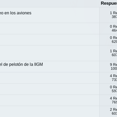
Respue
o en los aviones
1 R
387
0 R
464
0 R
620
1 R
607
l de pelotón de la IIGM
9 R
100
4 R
733
0 R
597
4 R
769
2 R
603