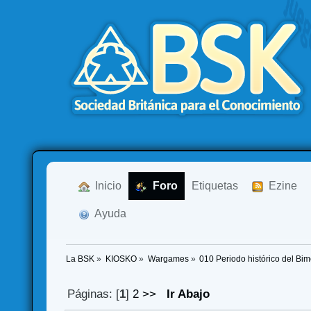
  Inicio
  Foro
Etiquetas
  Ezine
  Ayuda
La BSK
»
KIOSKO
»
Wargames
»
010 Periodo histórico del Bi
Páginas: [
1
]
2
>>
Ir Abajo