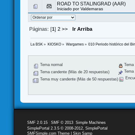
ROAD TO STALINGRAD (AAR)
Iniciado por
Valdemaras
Páginas: [
1
]
2
>>
Ir Arriba
La BSK
»
KIOSKO
»
Wargames
»
010 Periodo histórico del B
Tema normal
Tema 
Tema f
Tema candente (Más de 20 respuestas)
Encu
Tema muy candente (Más de 50 respuestas)
SMF 2.0.15
|
SMF © 2013
,
Simple Machines
SimplePortal 2.3.5 © 2008-2012, SimplePortal
SMFSimple.com Theme | Skin Samp