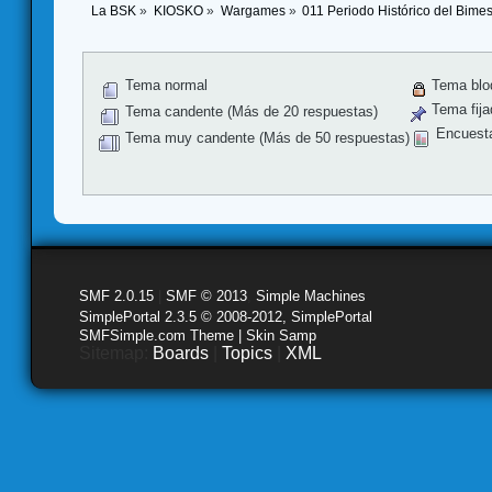
La BSK
»
KIOSKO
»
Wargames
»
011 Periodo Histórico del Bime
Tema normal
Tema blo
Tema fija
Tema candente (Más de 20 respuestas)
Encuest
Tema muy candente (Más de 50 respuestas)
SMF 2.0.15
|
SMF © 2013
,
Simple Machines
SimplePortal 2.3.5 © 2008-2012, SimplePortal
SMFSimple.com Theme | Skin Samp
Sitemap:
Boards
|
Topics
|
XML