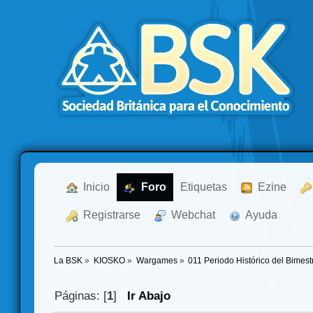
  Inicio
  Foro
Etiquetas
  Ezine
  Registrarse
  Webchat
  Ayuda
La BSK
»
KIOSKO
»
Wargames
»
011 Periodo Histórico del Bimes
Páginas: [
1
]
Ir Abajo