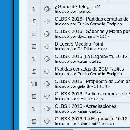
¿Grupo de Telegram?
Iniciado por
fiomtec
CLBSK 2016 - Partidas cerradas d
Iniciado por
Publio Cornelio Escipion
CLBSK 2016 - Sábanas y Manta por 4
Iniciado por
davarimar
«
1
2
3
»
DiLuca´s Meeting Point
Iniciado por
Dr. DiLuca
«
1
2
»
CLBSK 2016 (La Esgaravita, 10-12
Iniciado por
kalamidad21
Partidas cerradas de 2GM Tactics
Iniciado por
Publio Cornelio Escipion
CLBSK 2016 - Propuesta de Comida
Iniciado por
galarth
«
1
2
3
...
5
»
CLBSK 2016. Partidas cerradas d
Iniciado por
versus
«
1
2
3
»
CLBSK 2016 - Acreditaciones
Iniciado por
kalamidad21
CLBSK 2016 (La Esgaravita, 10-1
Iniciado por
kalamidad21
«
1
2
3
»