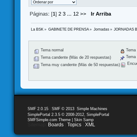
Páginas: [
1
]
2
3
...
12
>>
Ir Arriba
La BSK
»
GABINETE DE PRENSA
»
Jornadas
»
JORNADAS 
Tema normal
Tema 
Tema f
Tema candente (Más de 20 respuestas)
Encu
Tema muy candente (Más de 50 respuestas)
SMF 2.0.15
|
SMF © 2013
,
Simple Machines
SimplePortal 2.3.5 © 2008-2012, SimplePortal
SMFSimple.com Theme | Skin Samp
Sitemap:
Boards
|
Topics
|
XML