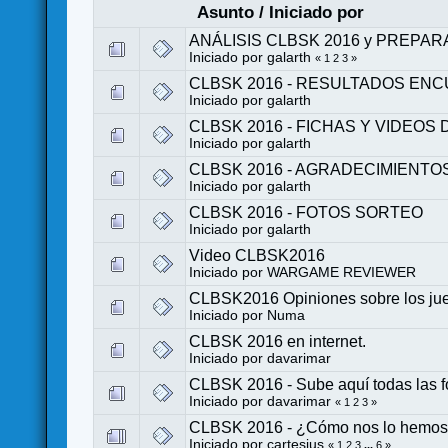
Asunto
/
Iniciado por
ANÁLISIS CLBSK 2016 y PREPAR
Iniciado por
galarth
«
1
2
3
»
CLBSK 2016 - RESULTADOS EN
Iniciado por
galarth
CLBSK 2016 - FICHAS Y VIDEO
Iniciado por
galarth
CLBSK 2016 - AGRADECIMIENTO
Iniciado por
galarth
CLBSK 2016 - FOTOS SORTEO
Iniciado por
galarth
Video CLBSK2016
Iniciado por
WARGAME REVIEWER
CLBSK2016 Opiniones sobre los ju
Iniciado por
Numa
CLBSK 2016 en internet.
Iniciado por
davarimar
CLBSK 2016 - Sube aquí todas las fo
Iniciado por
davarimar
«
1
2
3
»
CLBSK 2016 - ¿Cómo nos lo hemos
Iniciado por
cartesius
«
1
2
3
...
6
»