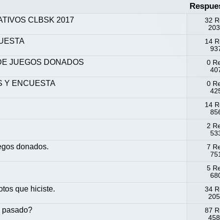
Respue
ATIVOS CLBSK 2017
32 R
203
CUESTA
14 R
937
S DE JUEGOS DONADOS
0 R
407
S Y ENCUESTA
0 R
425
14 R
856
2 R
533
egos donados.
7 R
751
5 R
680
tos que hiciste.
34 R
205
 pasado?
87 R
458