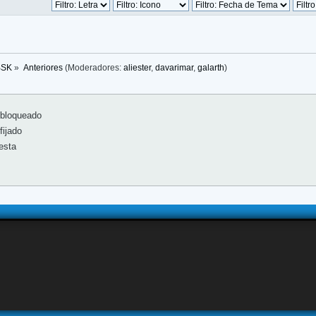
BSK
»
Anteriores
(Moderadores:
aliester
,
davarimar
,
galarth
)
bloqueado
ijado
esta