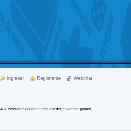
  Ingresar
  Registrarse
  Webchat
SK
»
Anteriores
(Moderadores:
aliester
,
davarimar
,
galarth
)