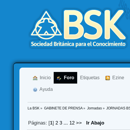
  Inicio
  Foro
Etiquetas
  Ezine
  Ayuda
La BSK
»
GABINETE DE PRENSA
»
Jornadas
»
JORNADAS B
Páginas: [
1
]
2
3
...
12
>>
Ir Abajo