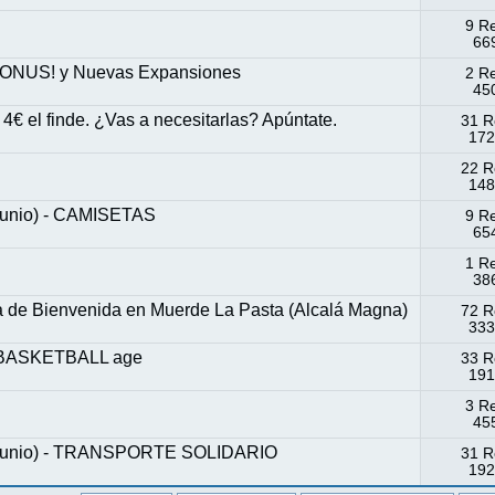
9 R
669
e ONUS! y Nuevas Expansiones
2 R
450
€ el finde. ¿Vas a necesitarlas? Apúntate.
31 R
172
22 R
148
 junio) - CAMISETAS
9 R
654
1 R
386
 de Bienvenida en Muerde La Pasta (Alcalá Magna)
72 R
333
e BASKETBALL age
33 R
191
3 R
455
2 junio) - TRANSPORTE SOLIDARIO
31 R
192