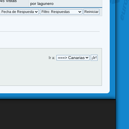
45 Vistas
por
lagunero
Ir a: