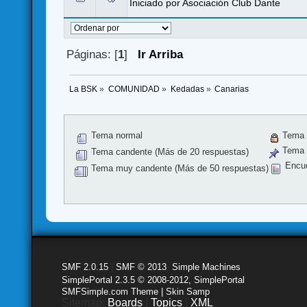
Iniciado por
Asociación Club Dante
Páginas: [
1
]
Ir Arriba
La BSK
»
COMUNIDAD
»
Kedadas
»
Canarias
Tema normal
Tema 
Tema f
Tema candente (Más de 20 respuestas)
Encu
Tema muy candente (Más de 50 respuestas)
SMF 2.0.15
|
SMF © 2013
,
Simple Machines
SimplePortal 2.3.5 © 2008-2012, SimplePortal
SMFSimple.com Theme | Skin Samp
Sitemap:
Boards
|
Topics
|
XML