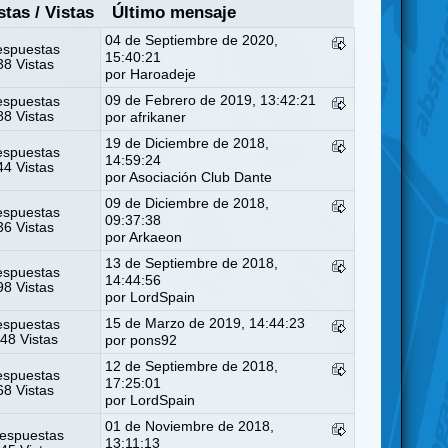
stas
/
Vistas
Último mensaje
04 de Septiembre de 2020,
espuestas
15:40:21
8 Vistas
por
Haroadeje
09 de Febrero de 2019, 13:42:21
espuestas
8 Vistas
por
afrikaner
19 de Diciembre de 2018,
espuestas
14:59:24
4 Vistas
por
Asociación Club Dante
09 de Diciembre de 2018,
espuestas
09:37:38
6 Vistas
por
Arkaeon
13 de Septiembre de 2018,
espuestas
14:44:56
8 Vistas
por
LordSpain
15 de Marzo de 2019, 14:44:23
espuestas
48 Vistas
por
pons92
12 de Septiembre de 2018,
espuestas
17:25:01
8 Vistas
por
LordSpain
01 de Noviembre de 2018,
espuestas
13:11:13