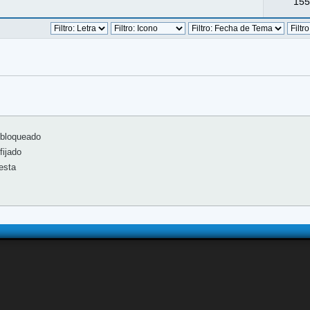
155
bloqueado
ijado
esta