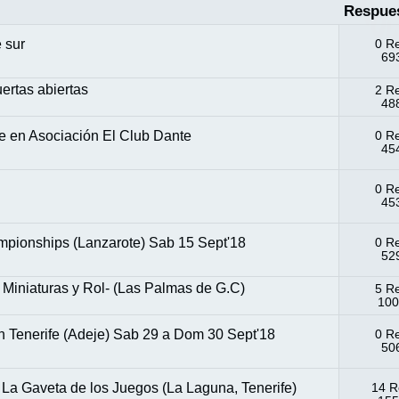
Respue
 sur
0 R
693
ertas abiertas
2 R
488
te en Asociación El Club Dante
0 R
454
0 R
453
mpionships (Lanzarote) Sab 15 Sept'18
0 R
529
 Miniaturas y Rol- (Las Palmas de G.C)
5 R
100
n Tenerife (Adeje) Sab 29 a Dom 30 Sept'18
0 R
506
La Gaveta de los Juegos (La Laguna, Tenerife)
14 R