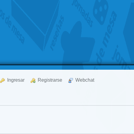
  Ingresar
  Registrarse
  Webchat