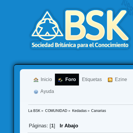
  Inicio
  Foro
Etiquetas
  Ezine
  Ayuda
La BSK
»
COMUNIDAD
»
Kedadas
»
Canarias
Páginas: [
1
]
Ir Abajo