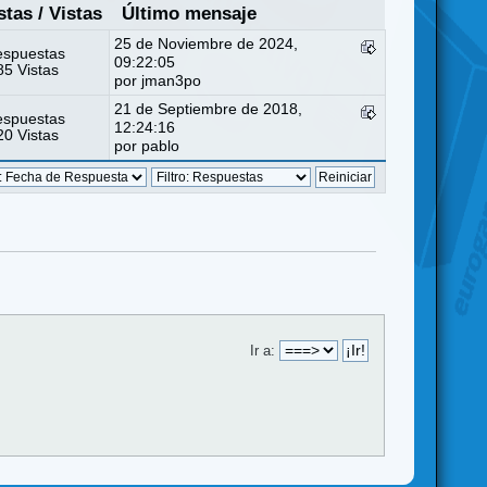
stas
/
Vistas
Último mensaje
25 de Noviembre de 2024,
espuestas
09:22:05
5 Vistas
por
jman3po
21 de Septiembre de 2018,
espuestas
12:24:16
0 Vistas
por
pablo
Ir a: