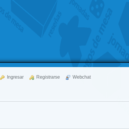
  Ingresar
  Registrarse
  Webchat