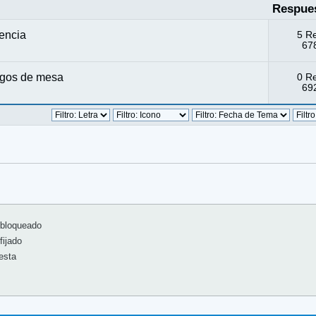
Respue
encia
5 R
678
egos de mesa
0 R
692
bloqueado
ijado
esta