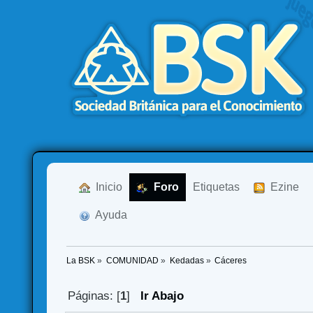
  Inicio
  Foro
Etiquetas
  Ezine
  Ayuda
La BSK
»
COMUNIDAD
»
Kedadas
»
Cáceres
Páginas: [
1
]
Ir Abajo