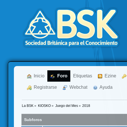
  Inicio
  Foro
Etiquetas
  Ezine
  Registrarse
  Webchat
  Ayuda
La BSK
»
KIOSKO
»
Juego del Mes
»
2018
Subforos