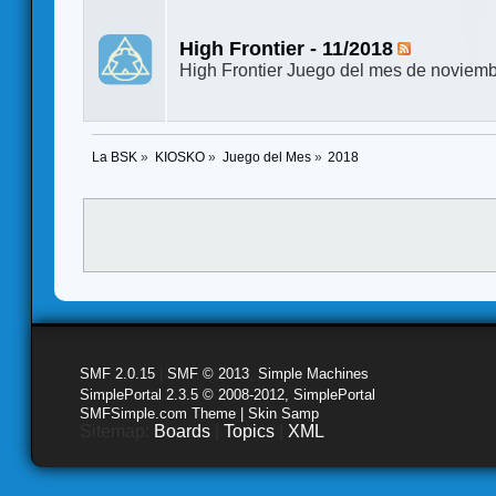
High Frontier - 11/2018
High Frontier Juego del mes de noviemb
La BSK
»
KIOSKO
»
Juego del Mes
»
2018
SMF 2.0.15
|
SMF © 2013
,
Simple Machines
SimplePortal 2.3.5 © 2008-2012, SimplePortal
SMFSimple.com Theme | Skin Samp
Sitemap:
Boards
|
Topics
|
XML