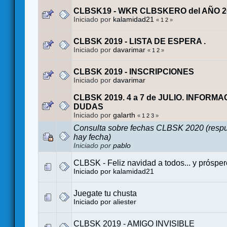
CLBSK19 - WKR CLBSKERO del AÑO 2
Iniciado por
kalamidad21
«
1
2
»
CLBSK 2019 - LISTA DE ESPERA .
Iniciado por
davarimar
«
1
2
»
CLBSK 2019 - INSCRIPCIONES
Iniciado por
davarimar
CLBSK 2019. 4 a 7 de JULIO. INFORMA
DUDAS
Iniciado por
galarth
«
1
2
3
»
Consulta sobre fechas CLBSK 2020 (resp
hay fecha)
Iniciado por
pablo
CLBSK - Feliz navidad a todos... y próspe
Iniciado por
kalamidad21
Juegate tu chusta
Iniciado por
aliester
CLBSK 2019 - AMIGO INVISIBLE