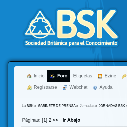
  Inicio
  Foro
Etiquetas
  Ezine
  Registrarse
  Webchat
  Ayuda
La BSK
»
GABINETE DE PRENSA
»
Jornadas
»
JORNADAS BSK
Páginas: [
1
]
2
>>
Ir Abajo