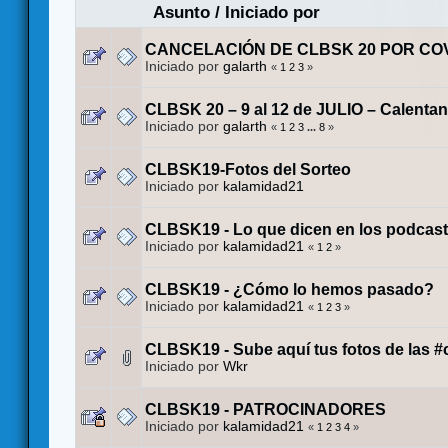
Asunto
/
Iniciado por
CANCELACIÓN DE CLBSK 20 POR COV
Iniciado por
galarth
«
1
2
3
»
CLBSK 20 – 9 al 12 de JULIO – Calenta
Iniciado por
galarth
«
1
2
3
...
8
»
CLBSK19-Fotos del Sorteo
Iniciado por
kalamidad21
CLBSK19 - Lo que dicen en los podcast
Iniciado por
kalamidad21
«
1
2
»
CLBSK19 - ¿Cómo lo hemos pasado?
Iniciado por
kalamidad21
«
1
2
3
»
CLBSK19 - Sube aquí tus fotos de las #
Iniciado por
Wkr
CLBSK19 - PATROCINADORES
Iniciado por
kalamidad21
«
1
2
3
4
»