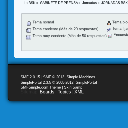
La BSK
»
GABINETE DE PRENSA
»
Jornadas
»
JORNADAS BSK
Tema normal
Tema blo
Tema fija
Tema candente (Más de 20 respuestas)
Encuest
Tema muy candente (Más de 50 respuestas)
SMF 2.0.15
|
SMF © 2013
,
Simple Machines
SimplePortal 2.3.5 © 2008-2012, SimplePortal
SMFSimple.com Theme | Skin Samp
Sitemap:
Boards
|
Topics
|
XML