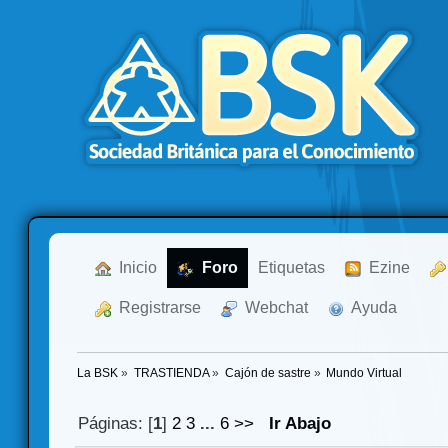
  Inicio
  Foro
Etiquetas
  Ezine
  Registrarse
  Webchat
  Ayuda
La BSK
»
TRASTIENDA
»
Cajón de sastre
»
Mundo Virtual
Páginas: [
1
]
2
3
...
6
>>
Ir Abajo