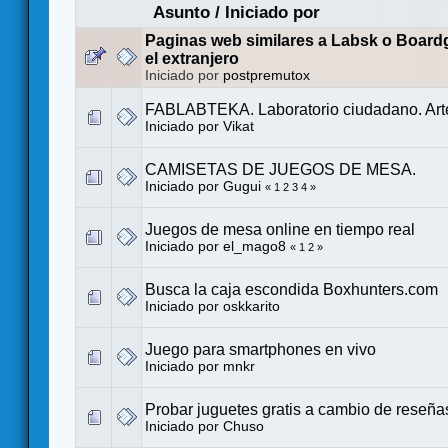
Asunto
/
Iniciado por
Paginas web similares a Labsk o Boar
el extranjero
Iniciado por
postpremutox
FABLABTEKA. Laboratorio ciudadano. Art
Iniciado por
Vikat
CAMISETAS DE JUEGOS DE MESA.
Iniciado por Gugui
«
1
2
3
4
»
Juegos de mesa online en tiempo real
Iniciado por
el_mago8
«
1
2
»
Busca la caja escondida Boxhunters.com
Iniciado por
oskkarito
Juego para smartphones en vivo
Iniciado por
mnkr
Probar juguetes gratis a cambio de reseña
Iniciado por
Chuso