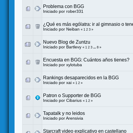
Problema con BGG
Iniciado por
rober331
¿Qué es más ególatra: ir al gimnasio o ten
Iniciado por
Neiban
«
1
2
3
»
Nuevo Blog de Zuntzu
Iniciado por
Bartlevy
«
1
2
3
...
8
»
Encuesta en BGG: Cuántos años tienes?
Iniciado por
xylotuba
Rankings desaparecidos en la BGG
Iniciado por
xai
«
1
2
»
Patron o Supporter de BGG
Iniciado por Cibarius
«
1
2
»
Tapatalk y no leidos
Iniciado por
Arensivia
Starcraft video explicativo en castellano