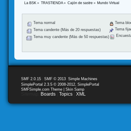
La BSK
»
TRASTIENDA
»
Cajón de sastre
»
Mundo Virtual
Tema normal
Tema blo
Tema fija
Tema candente (Más de 20 respuestas)
Encuest
Tema muy candente (Más de 50 respuestas)
SMF 2.0.15
|
SMF © 2013
,
Simple Machines
SimplePortal 2.3.5 © 2008-2012, SimplePortal
SMFSimple.com Theme | Skin Samp
Sitemap:
Boards
|
Topics
|
XML