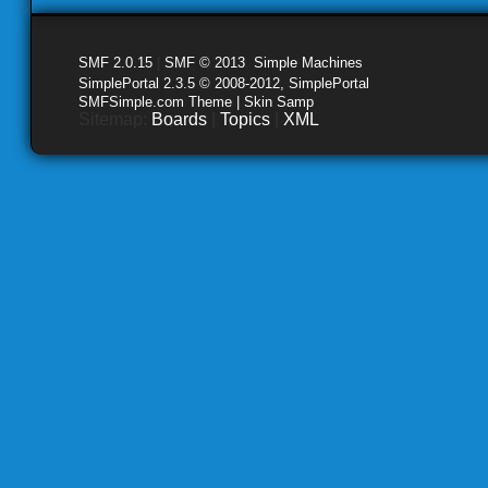
SMF 2.0.15
|
SMF © 2013
,
Simple Machines
SimplePortal 2.3.5 © 2008-2012, SimplePortal
SMFSimple.com Theme | Skin Samp
Sitemap:
Boards
|
Topics
|
XML