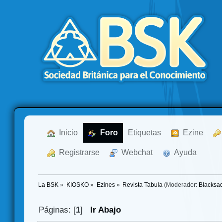
  Inicio
  Foro
Etiquetas
  Ezine
  Registrarse
  Webchat
  Ayuda
La BSK
»
KIOSKO
»
Ezines
»
Revista Tabula
(Moderador:
Blacksa
Páginas: [
1
]
Ir Abajo