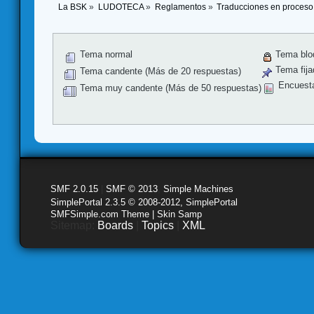
La BSK
»
LUDOTECA
»
Reglamentos
»
Traducciones en proceso
Tema normal
Tema blo
Tema fija
Tema candente (Más de 20 respuestas)
Encuest
Tema muy candente (Más de 50 respuestas)
SMF 2.0.15
|
SMF © 2013
,
Simple Machines
SimplePortal 2.3.5 © 2008-2012, SimplePortal
SMFSimple.com Theme | Skin Samp
Sitemap:
Boards
|
Topics
|
XML