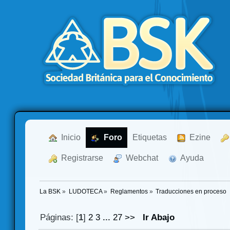
  Inicio
  Foro
Etiquetas
  Ezine
  Registrarse
  Webchat
  Ayuda
La BSK
»
LUDOTECA
»
Reglamentos
»
Traducciones en proceso
Páginas: [
1
]
2
3
...
27
>>
Ir Abajo