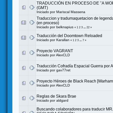
TRADUCCIÓN EN PROCESO DE "A WO
(GMT)
Iniciado por
Mariscal Massena
Traduccion y tradumaquetacion de legend
(en proceso)
Iniciado por
belknapius
«
1
2
3
...
22
»
Traducción del Doomtown Reloaded
Iniciado por
Karallan
«
1
2
3
...
7
»
Proyecto VAGRANT
Iniciado por
AlexCLD
Traducción Cofradía Espacial Guerra por A
Iniciado por
gav77ret
Proyecto Héroes de Black Reach [Warha
Iniciado por
AlexCLD
Reglas de Skara Brae
Iniciado por
aldgard
Buscando colaboradores para traducir 