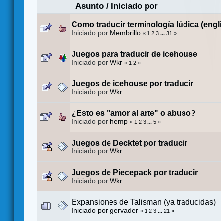
Asunto
/
Iniciado por
Como traducir terminología lúdica (engl
Iniciado por
Membrillo
«
1
2
3
...
31
»
Juegos para traducir de icehouse
Iniciado por
Wkr
«
1
2
»
Juegos de icehouse por traducir
Iniciado por
Wkr
¿Esto es "amor al arte" o abuso?
Iniciado por
hemp
«
1
2
3
...
5
»
Juegos de Decktet por traducir
Iniciado por
Wkr
Juegos de Piecepack por traducir
Iniciado por
Wkr
Expansiones de Talisman (ya traducidas)
Iniciado por
gervader
«
1
2
3
...
21
»