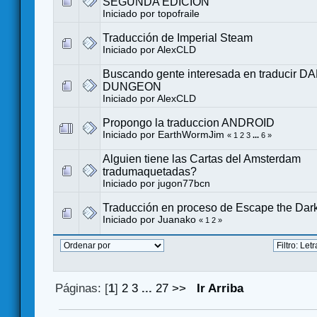
SEGUNDA EDICIÓN
Iniciado por
topofraile
Traducción de Imperial Steam
Iniciado por
AlexCLD
Buscando gente interesada en traducir 
DUNGEON
Iniciado por
AlexCLD
Propongo la traduccion ANDROID
Iniciado por
EarthWormJim
«
1
2
3
...
6
»
Alguien tiene las Cartas del Amsterdam
tradumaquetadas?
Iniciado por
jugon77bcn
Traducción en proceso de Escape the Dark
Iniciado por
Juanako
«
1
2
»
Páginas: [
1
]
2
3
...
27
>>
Ir Arriba