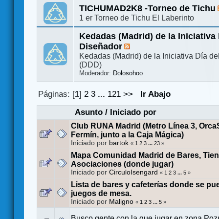
TICHUMAD2K8 -Torneo de Tichu
1 er Torneo de Tichu El Laberinto
Kedadas (Madrid) de la Iniciativa 
Diseñador
Kedadas (Madrid) de la Iniciativa Día d
(DDD)
Moderador:
Dolosohoo
Páginas: [
1
]
2
3
...
121
>>
Ir Abajo
Asunto
/
Iniciado por
Club RUNA Madrid (Metro Línea 3, Orca
Fermín, junto a la Caja Mágica)
Iniciado por
bartok
«
1
2
3
...
23
»
Mapa Comunidad Madrid de Bares, Tien
Asociaciones (donde jugar)
Iniciado por
CirculoIsengard
«
1
2
3
...
5
»
Lista de bares y cafeterías donde se p
juegos de mesa.
Iniciado por
Maligno
«
1
2
3
...
5
»
Busco gente con la que jugar en zona Poz