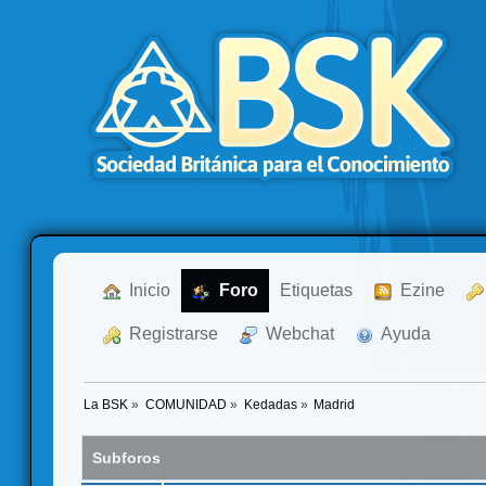
  Inicio
  Foro
Etiquetas
  Ezine
  Registrarse
  Webchat
  Ayuda
La BSK
»
COMUNIDAD
»
Kedadas
»
Madrid
Subforos