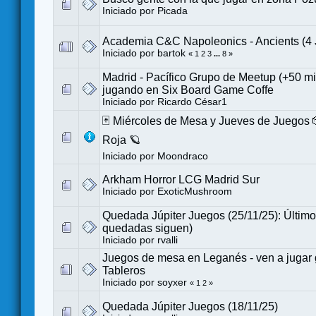
Iniciado por
Picada
Academia C&C Napoleonics - Ancients (4
Iniciado por
bartok
«
1
2
3
...
8
»
Madrid - Pacífico Grupo de Meetup (+50 m
jugando en Six Board Game Coffe
Iniciado por
Ricardo César1
🃏 Miércoles de Mesa y Jueves de Juegos 
Roja 🪐
Iniciado por
Moondraco
Arkham Horror LCG Madrid Sur
Iniciado por
ExoticMushroom
Quedada Júpiter Juegos (25/11/25): Último 
quedadas siguen)
Iniciado por
rvalli
Juegos de mesa en Leganés - ven a jugar g
Tableros
Iniciado por
soyxer
«
1
2
»
Quedada Júpiter Juegos (18/11/25)