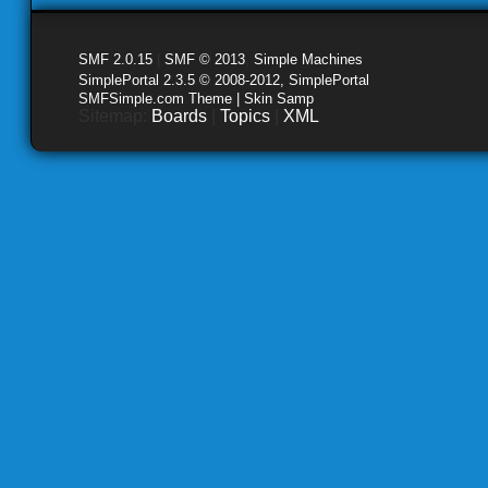
SMF 2.0.15
|
SMF © 2013
,
Simple Machines
SimplePortal 2.3.5 © 2008-2012, SimplePortal
SMFSimple.com Theme | Skin Samp
Sitemap:
Boards
|
Topics
|
XML