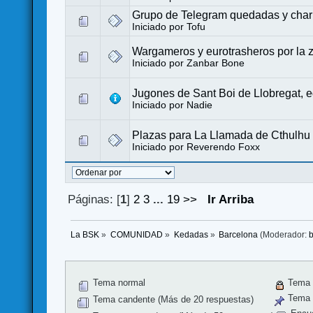
Grupo de Telegram quedadas y charl
Iniciado por
Tofu
Wargameros y eurotrasheros por la z
Iniciado por
Zanbar Bone
Jugones de Sant Boi de Llobregat, ed
Iniciado por
Nadie
Plazas para La Llamada de Cthulhu
Iniciado por
Reverendo Foxx
Páginas: [
1
]
2
3
...
19
>>
Ir Arriba
La BSK
»
COMUNIDAD
»
Kedadas
»
Barcelona
(Moderador:
Tema normal
Tema 
Tema f
Tema candente (Más de 20 respuestas)