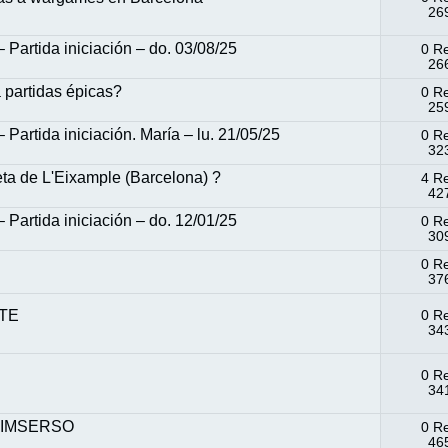
269
artida iniciación – do. 03/08/25
0 R
266
 partidas épicas?
0 R
259
rtida iniciación. María – lu. 21/05/25
0 R
323
eta de L'Eixample (Barcelona) ?
4 R
427
artida iniciación – do. 12/01/25
0 R
309
0 R
376
STE
0 R
343
0 R
341
ra IMSERSO
0 R
465