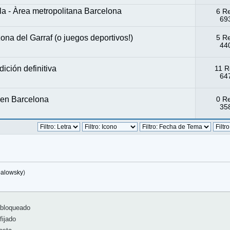
a - Àrea metropolitana Barcelona
6 R
693
ona del Garraf (o juegos deportivos!)
5 R
440
ición definitiva
11 R
647
 en Barcelona
0 R
358
balowsky
)
bloqueado
ijado