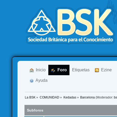
  Inicio
  Foro
Etiquetas
  Ezine
  Ayuda
La BSK
»
COMUNIDAD
»
Kedadas
»
Barcelona
(Moderador:
b
Subforos