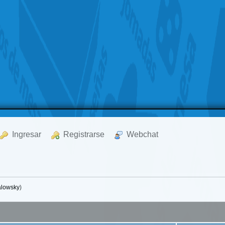
  Ingresar
  Registrarse
  Webchat
alowsky
)