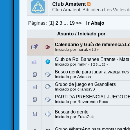
Club Amatent
Club Amatent, Biblioteca Les Voltes 
Páginas: [
1
]
2
3
...
19
>>
Ir Abajo
Asunto
/
Iniciado por
Calendario y Guía de referencia.L
Iniciado por
horak
«
1
2
»
Club de Rol Banshee Errante - Mata
Iniciado por
mnkr
«
1
2
3
...
25
»
Busco gente para jugar a wargames 
Iniciado por
Ariacas
Grupo de juego en Granollers
Iniciado por
cllanos93
PARTIDA PRESENCIAL JUEGO DE
Iniciado por
Reverendo Foxx
Buscando gente
Iniciado por
ZukaZuk
Grupo WhatsApp para montar partid