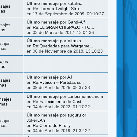
Último mensaje
por
katalina
sajes
en
Re: Torneo Twilight Stru...
mas
en 17 de Septiembre de 2009, 09:10:27
Último mensaje
por
Gand-Alf
sajes
en
Re:EL GRAN CHISPAZO - TO...
mas
en 03 de Marzo de 2017, 13:04:36
Último mensaje
por
Vitraka
sajes
en
Re:Quedadas para Wargame...
mas
en 06 de Noviembre de 2018, 13:10:23
ajes
mas
Último mensaje
por
AJ
sajes
en
Re:Rvbicon – Partidas si...
mas
en 09 de Abril de 2025, 08:37:38
Último mensaje
por
carlosmemecmcm
nsajes
en
Re:Fallecimiento de Cast...
emas
en 04 de Abril de 2022, 01:17:22
Último mensaje
por
suguru or
sajes
JokerLAn
mas
en
Re:Cierre de Firefly
en 04 de Abril de 2019, 21:32:22