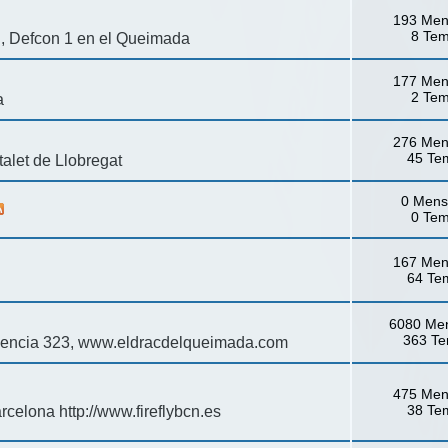
193 Men
8 Te
ón, Defcon 1 en el Queimada
177 Men
2 Te
a
276 Men
45 Te
talet de Llobregat
0 Mens
0 Te
167 Men
64 Te
6080 Me
363 T
dencia 323, www.eldracdelqueimada.com
475 Men
38 Te
rcelona http://www.fireflybcn.es