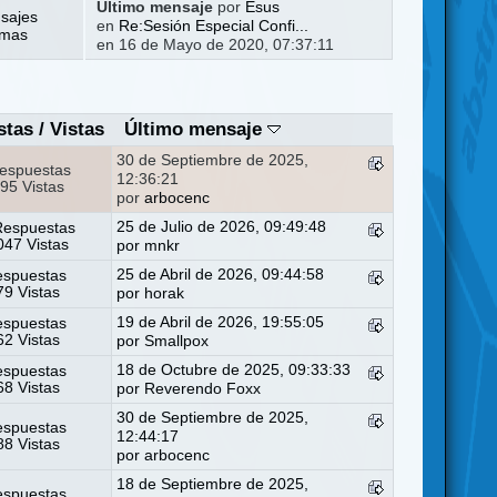
Último mensaje
por
Esus
sajes
en
Re:Sesión Especial Confi...
emas
en 16 de Mayo de 2020, 07:37:11
stas
/
Vistas
Último mensaje
30 de Septiembre de 2025,
espuestas
12:36:21
95 Vistas
por
arbocenc
25 de Julio de 2026, 09:49:48
Respuestas
47 Vistas
por
mnkr
25 de Abril de 2026, 09:44:58
espuestas
9 Vistas
por
horak
19 de Abril de 2026, 19:55:05
espuestas
2 Vistas
por
Smallpox
18 de Octubre de 2025, 09:33:33
espuestas
8 Vistas
por
Reverendo Foxx
30 de Septiembre de 2025,
espuestas
12:44:17
8 Vistas
por
arbocenc
18 de Septiembre de 2025,
espuestas