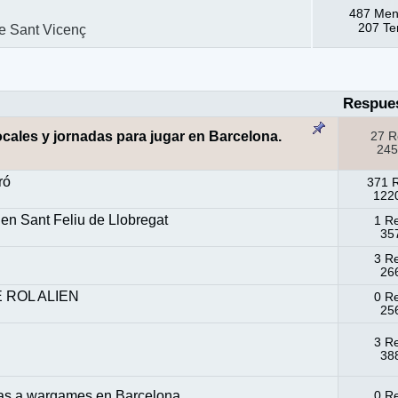
487 Men
207 T
de Sant Vicenç
Respue
ocales y jornadas para jugar en Barcelona.
27 R
245
ró
371 
1220
en Sant Feliu de Llobregat
1 R
357
3 R
266
 ROL ALIEN
0 R
256
3 R
388
as a wargames en Barcelona
0 R