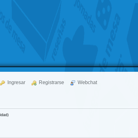
  Ingresar
  Registrarse
  Webchat
idad)