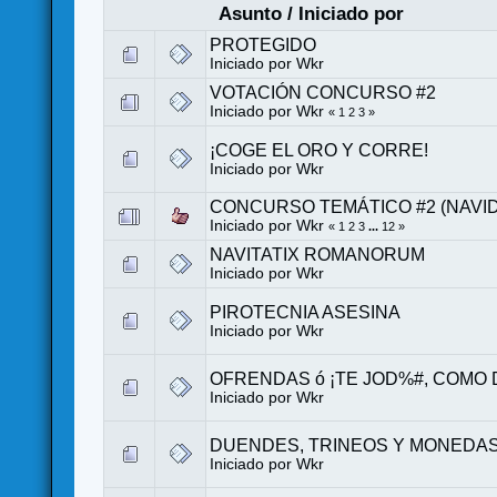
Asunto
/
Iniciado por
PROTEGIDO
Iniciado por
Wkr
VOTACIÓN CONCURSO #2
Iniciado por
Wkr
«
1
2
3
»
¡COGE EL ORO Y CORRE!
Iniciado por
Wkr
CONCURSO TEMÁTICO #2 (NAVI
Iniciado por
Wkr
«
1
2
3
...
12
»
NAVITATIX ROMANORUM
Iniciado por
Wkr
PIROTECNIA ASESINA
Iniciado por
Wkr
OFRENDAS ó ¡TE JOD%#, COMO 
Iniciado por
Wkr
DUENDES, TRINEOS Y MONEDA
Iniciado por
Wkr