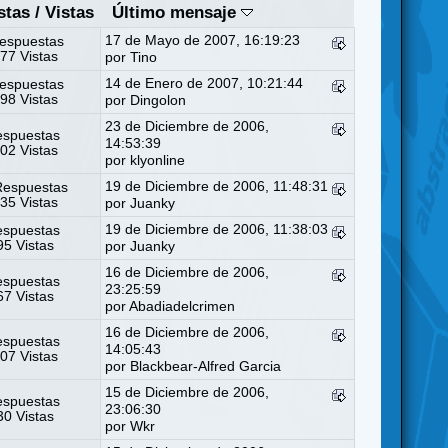
stas
/
Vistas
Último mensaje
17 de Mayo de 2007, 16:19:23
espuestas
77 Vistas
por Tino
14 de Enero de 2007, 10:21:44
espuestas
98 Vistas
por
Dingolon
23 de Diciembre de 2006,
espuestas
14:53:39
02 Vistas
por klyonline
19 de Diciembre de 2006, 11:48:31
Respuestas
35 Vistas
por
Juanky
19 de Diciembre de 2006, 11:38:03
espuestas
5 Vistas
por
Juanky
16 de Diciembre de 2006,
espuestas
23:25:59
7 Vistas
por
Abadiadelcrimen
16 de Diciembre de 2006,
espuestas
14:05:43
07 Vistas
por
Blackbear-Alfred Garcia
15 de Diciembre de 2006,
espuestas
23:06:30
0 Vistas
por
Wkr