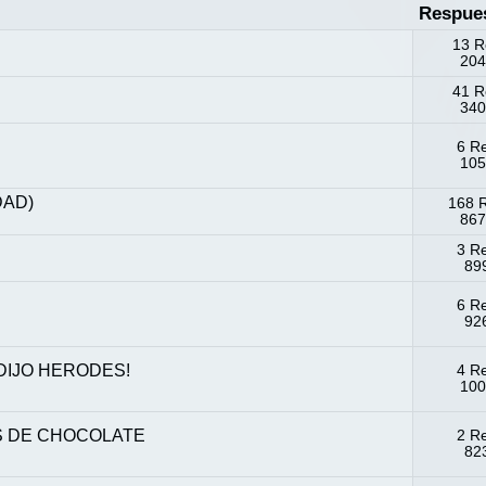
Respue
13 R
204
41 R
340
6 R
105
DAD)
168 
867
3 R
899
6 R
926
DIJO HERODES!
4 R
100
S DE CHOCOLATE
2 R
823