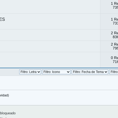
1 R
735
-ES
1 R
733
2 R
836
2 R
795
0 R
716
vidad)
bloqueado