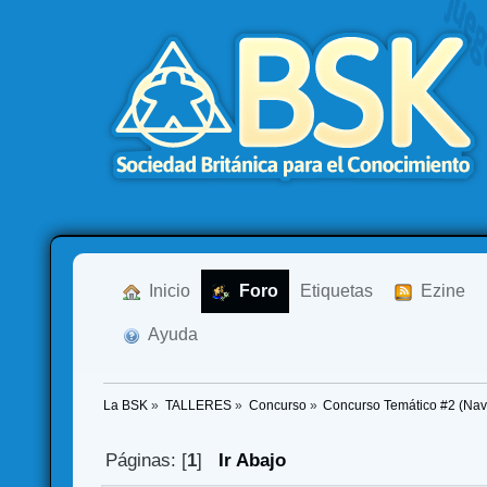
  Inicio
  Foro
Etiquetas
  Ezine
  Ayuda
La BSK
»
TALLERES
»
Concurso
»
Concurso Temático #2 (Nav
Páginas: [
1
]
Ir Abajo