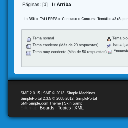
Páginas: [
1
]
Ir Arriba
La BSK
»
TALLERES
»
Concurso
»
Concurso Temático #3 (Super
Tema normal
Tema blo
Tema fija
Tema candente (Más de 20 respuestas)
Encuest
Tema muy candente (Más de 50 respuestas)
SMF 2.0.15
|
SMF © 2013
,
Simple Machines
SimplePortal 2.3.5 © 2008-2012, SimplePortal
SMFSimple.com Theme | Skin Samp
Sitemap:
Boards
|
Topics
|
XML