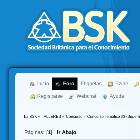
  Inicio
  Foro
Etiquetas
  Ezine
  Registrarse
  Webchat
  Ayuda
La BSK
»
TALLERES
»
Concurso
»
Concurso Temático #3 (Superh
Páginas: [
1
]
Ir Abajo