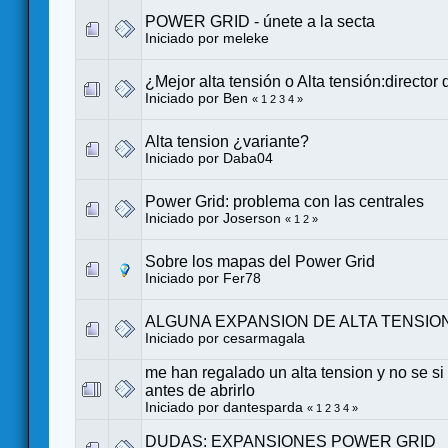
POWER GRID - únete a la secta
Iniciado por meleke
¿Mejor alta tensión o Alta tensión:director 
Iniciado por
Ben
«
1
2
3
4
»
Alta tension ¿variante?
Iniciado por
Daba04
Power Grid: problema con las centrales
Iniciado por
Joserson
«
1
2
»
Sobre los mapas del Power Grid
Iniciado por
Fer78
ALGUNA EXPANSION DE ALTA TENSION
Iniciado por
cesarmagala
me han regalado un alta tension y no se si
antes de abrirlo
Iniciado por
dantesparda
«
1
2
3
4
»
DUDAS: EXPANSIONES POWER GRID