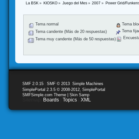
La BSK
»
KIOSKO
»
Juego del Mes
»
2007
»
Power Grid/Funkens
Tema normal
Tema blo
Tema fija
Tema candente (Más de 20 respuestas)
Encuest
Tema muy candente (Más de 50 respuestas)
SMF 2.0.15
|
SMF © 2013
,
Simple Machines
SimplePortal 2.3.5 © 2008-2012, SimplePortal
SMFSimple.com Theme | Skin Samp
Sitemap:
Boards
|
Topics
|
XML