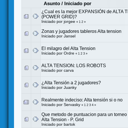
Asunto
/
Iniciado por
¿Cual es la mejor EXPANSIÓN de ALTA
(POWER GRID)?
Iniciado por
jorgee
«
1
2
»
Zonas y jugadores tableros Alta tension
Iniciado por
Jansel
El milagro del Alta Tension
Iniciado por Ordre
«
1
2
3
»
ALTA TENSION: LOS ROBOTS
Iniciado por
carva
¿Alta Tensión a 2 jugadores?
Iniciado por
Juanky
Realmente indeciso: Alta tensión si o no
Iniciado por
Servasky
«
1
2
3
4
»
Que metodo de puntuacion para un torn
Alta Tension - P. Grid
Iniciado por
bartok