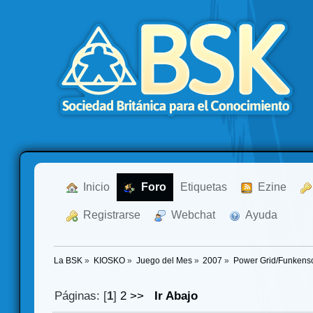
  Inicio
  Foro
Etiquetas
  Ezine
  Registrarse
  Webchat
  Ayuda
La BSK
»
KIOSKO
»
Juego del Mes
»
2007
»
Power Grid/Funkensc
Páginas: [
1
]
2
>>
Ir Abajo