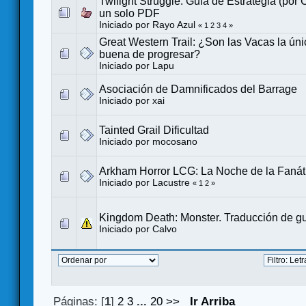
Twilight Struggle. Guía de Estrategia (por 
un solo PDF
Iniciado por
Rayo Azul
«
1
2
3
4
»
Great Western Trail: ¿Son las Vacas la ún
buena de progresar?
Iniciado por
Lapu
Asociación de Damnificados del Barrage
Iniciado por
xai
Tainted Grail Dificultad
Iniciado por
mocosano
Arkham Horror LCG: La Noche de la Fanát
Iniciado por
Lacustre
«
1
2
»
Kingdom Death: Monster. Traducción de g
Iniciado por
Calvo
Páginas: [
1
]
2
3
...
20
>>
Ir Arriba