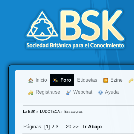
  Inicio
  Foro
Etiquetas
  Ezine
  Registrarse
  Webchat
  Ayuda
La BSK
»
LUDOTECA
»
Estrategias
Páginas: [
1
]
2
3
...
20
>>
Ir Abajo