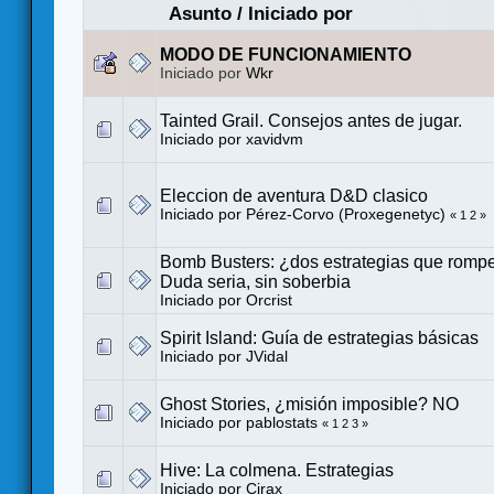
Asunto
/
Iniciado por
MODO DE FUNCIONAMIENTO
Iniciado por
Wkr
Tainted Grail. Consejos antes de jugar.
Iniciado por
xavidvm
Eleccion de aventura D&D clasico
Iniciado por
Pérez-Corvo (Proxegenetyc)
«
1
2
»
Bomb Busters: ¿dos estrategias que rompe
Duda seria, sin soberbia
Iniciado por
Orcrist
Spirit Island: Guía de estrategias básicas
Iniciado por
JVidal
Ghost Stories, ¿misión imposible? NO
Iniciado por
pablostats
«
1
2
3
»
Hive: La colmena. Estrategias
Iniciado por Cirax