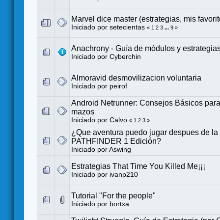
Marvel dice master (estrategias, mis favorit
Iniciado por
setecientas
«
1
2
3
...
9
»
Anachrony - Guía de módulos y estrategia
Iniciado por
Cyberchin
Almoravid desmovilizacion voluntaria
Iniciado por
peirof
Android Netrunner: Consejos Básicos para
mazos
Iniciado por
Calvo
«
1
2
3
»
¿Que aventura puedo jugar despues de la c
PATHFINDER 1 Edición?
Iniciado por
Aswing
Estrategias That Time You Killed Me¡¡¡
Iniciado por
ivanp210
Tutorial "For the people"
Iniciado por
bortxa