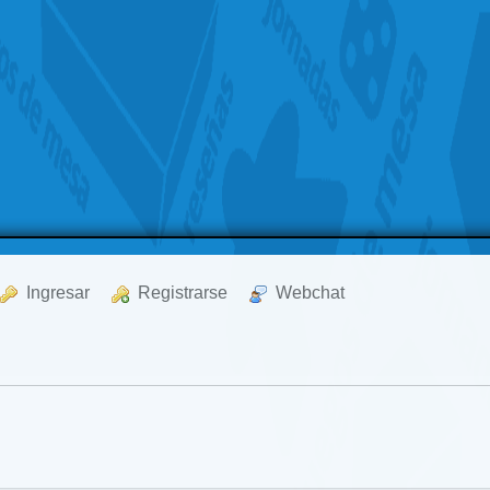
  Ingresar
  Registrarse
  Webchat