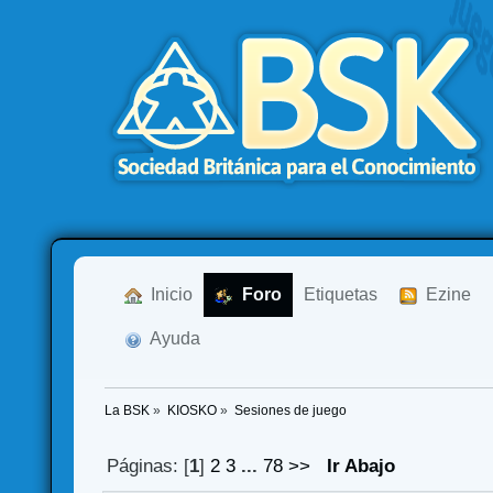
  Inicio
  Foro
Etiquetas
  Ezine
  Ayuda
La BSK
»
KIOSKO
»
Sesiones de juego
Páginas: [
1
]
2
3
...
78
>>
Ir Abajo