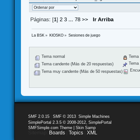
Páginas: [
1
]
2
3
...
78
>>
Ir Arriba
La BSK
»
KIOSKO
»
Sesiones de juego
Tema normal
Tema 
Tema f
Tema candente (Más de 20 respuestas)
Encu
Tema muy candente (Más de 50 respuestas)
SMF 2.0.15
|
SMF © 2013
,
Simple Machines
SimplePortal 2.3.5 © 2008-2012, SimplePortal
SMFSimple.com Theme | Skin Samp
Sitemap:
Boards
|
Topics
|
XML