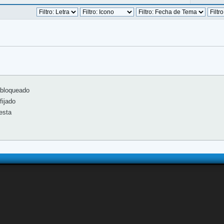
bloqueado
ijado
esta