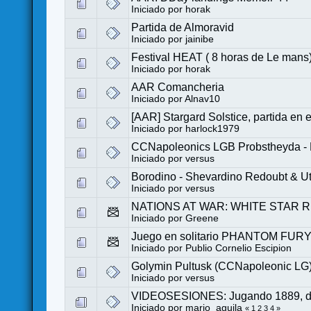
Iniciado por
horak
Partida de Almoravid
Iniciado por
jainibe
Festival HEAT ( 8 horas de Le mans)
Iniciado por
horak
AAR Comancheria
Iniciado por
Alnav10
[AAR] Stargard Solstice, partida en 
Iniciado por
harlock1979
CCNapoleonics LGB Probstheyda - Do
Iniciado por
versus
Borodino - Shevardino Redoubt & U
Iniciado por
versus
NATIONS AT WAR: WHITE STAR RI
Iniciado por
Greene
Juego en solitario PHANTOM FUR
Iniciado por
Publio Cornelio Escipion
Golymin Pultusk (CCNapoleonic LG
Iniciado por
versus
VIDEOSESIONES: Jugando 1889, de 
Iniciado por
mario_aguila
«
1
2
3
4
»