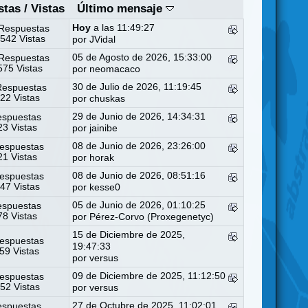
stas
/
Vistas
Último mensaje
Hoy
a las 11:49:27
Respuestas
542 Vistas
por
JVidal
05 de Agosto de 2026, 15:33:00
Respuestas
75 Vistas
por
neomacaco
30 de Julio de 2026, 11:19:45
Respuestas
22 Vistas
por
chuskas
29 de Junio de 2026, 14:34:31
espuestas
3 Vistas
por
jainibe
08 de Junio de 2026, 23:26:00
espuestas
1 Vistas
por
horak
08 de Junio de 2026, 08:51:16
espuestas
47 Vistas
por
kesse0
05 de Junio de 2026, 01:10:25
espuestas
8 Vistas
por
Pérez-Corvo (Proxegenetyc)
15 de Diciembre de 2025,
espuestas
19:47:33
59 Vistas
por
versus
09 de Diciembre de 2025, 11:12:50
espuestas
52 Vistas
por
versus
27 de Octubre de 2025, 11:02:01
espuestas