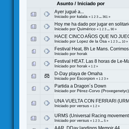
Asunto
/
Iniciado por
Ayer jugué a...
Iniciado por
kalala
«
1
2
3
...
361
»
Hoy me ha dado por jugar en solitario
Iniciado por
Quimérico
«
1
2
3
...
90
»
HACE CINCO AÑOS QUE NO JUEG
Iniciado por
Lopez de la Osa
«
1
2
3
...
10
»
Festival Heat, 8h Le Mans. Corrimo
Iniciado por
horak
Festival HEAT. Las 8 horas de Le-Man
Iniciado por
horak
«
1
2
»
D-Day playa de Omaha
Iniciado por
Escorpion
«
1
2
3
»
Partida a Dragon´s Down
Iniciado por
Pérez-Corvo (Proxegenetyc
UNA VUELTA CON FERRARI (URM
Iniciado por
versus
«
1
2
»
URMS (Universal Racing movement
Iniciado por
versus
«
1
2
3
...
5
»
AAR. DDay landings Memoir 44