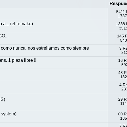
Respue
5411 
1737
 a... (el remake)
1338 
3915
O...
145 
540
s como nunca, nos estrellamos como siempre
9 R
212
s. 1 plaza libre !!
16 R
592
43 R
132
4 R
237
)
S)
29 R
114
 system)
60 R
185
7 R