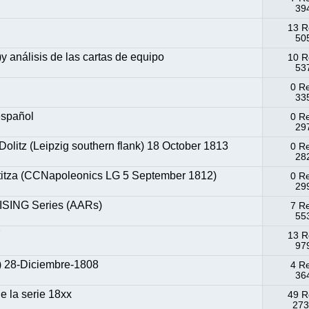
394
13 R
505
y análisis de las cartas de equipo
10 R
537
0 R
335
español
0 R
297
litz (Leipzig southern flank) 18 October 1813
0 R
282
titza (CCNapoleonics LG 5 September 1812)
0 R
299
SING Series (AARs)
7 R
553
Y
13 R
979
) 28-Diciembre-1808
4 R
364
la serie 18xx
49 R
273