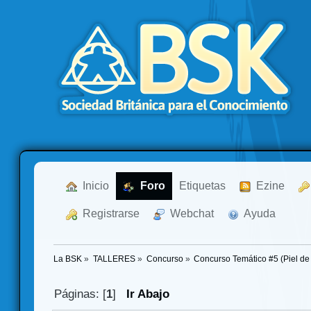
  Inicio
  Foro
Etiquetas
  Ezine
  Registrarse
  Webchat
  Ayuda
La BSK
»
TALLERES
»
Concurso
»
Concurso Temático #5 (Piel de
Páginas: [
1
]
Ir Abajo