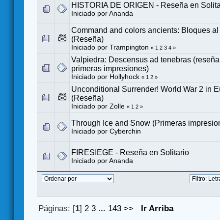
HISTORIA DE ORIGEN - Reseña en Solita
Iniciado por
Ananda
Command and colors ancients: Bloques al
(Reseña)
Iniciado por Trampington
«
1
2
3
4
»
Valpiedra: Descensus ad tenebras (reseña e
primeras impresiones)
Iniciado por
Hollyhock
«
1
2
»
Unconditional Surrender! World War 2 in 
(Reseña)
Iniciado por
Zolle
«
1
2
»
Through Ice and Snow (Primeras impresio
Iniciado por
Cyberchin
FIRESIEGE - Reseña en Solitario
Iniciado por
Ananda
Páginas: [
1
]
2
3
...
143
>>
Ir Arriba