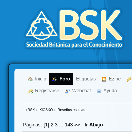
  Inicio
  Foro
Etiquetas
  Ezine
  Registrarse
  Webchat
  Ayuda
La BSK
»
KIOSKO
»
Reseñas escritas
Páginas: [
1
]
2
3
...
143
>>
Ir Abajo