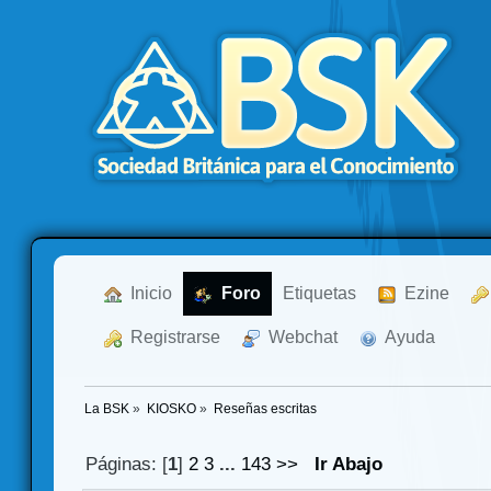
  Inicio
  Foro
Etiquetas
  Ezine
  Registrarse
  Webchat
  Ayuda
La BSK
»
KIOSKO
»
Reseñas escritas
Páginas: [
1
]
2
3
...
143
>>
Ir Abajo