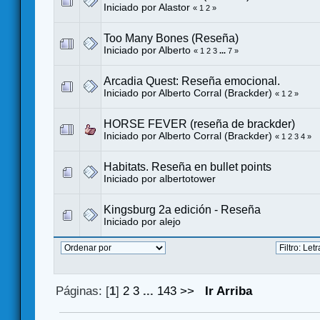
Iniciado por Alastor
«
1
2
»
Too Many Bones (Reseña)
Iniciado por
Alberto
«
1
2
3
...
7
»
Arcadia Quest: Reseña emocional.
Iniciado por
Alberto Corral (Brackder)
«
1
2
»
HORSE FEVER (reseña de brackder)
Iniciado por
Alberto Corral (Brackder)
«
1
2
3
4
»
Habitats. Reseña en bullet points
Iniciado por
albertotower
Kingsburg 2a edición - Reseña
Iniciado por
alejo
Páginas: [
1
]
2
3
...
143
>>
Ir Arriba