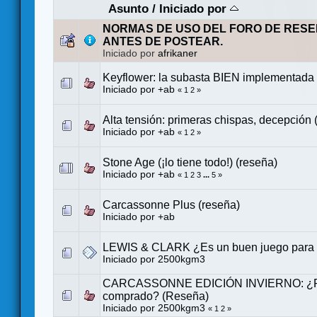
Asunto
/
Iniciado por
NORMAS DE USO DEL FORO DE RESE
ANTES DE POSTEAR.
Iniciado por
afrikaner
Keyflower: la subasta BIEN implementada
Iniciado por
+ab
«
1
2
»
Alta tensión: primeras chispas, decepción 
Iniciado por
+ab
«
1
2
»
Stone Age (¡lo tiene todo!) (reseña)
Iniciado por
+ab
«
1
2
3
...
5
»
Carcassonne Plus (reseña)
Iniciado por
+ab
LEWIS & CLARK ¿Es un buen juego para t
Iniciado por
2500kgm3
CARCASSONNE EDICIÓN INVIERNO: ¿Po
comprado? (Reseña)
Iniciado por
2500kgm3
«
1
2
»