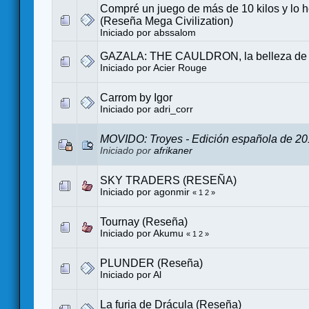
Compré un juego de más de 10 kilos y lo 
(Reseña Mega Civilization)
Iniciado por
abssalom
GAZALA: THE CAULDRON, la belleza de 
Iniciado por
Acier Rouge
Carrom by Igor
Iniciado por
adri_corr
MOVIDO: Troyes - Edición española de 2
Iniciado por
afrikaner
SKY TRADERS (RESEÑA)
Iniciado por
agonmir
«
1
2
»
Tournay (Reseña)
Iniciado por
Akumu
«
1
2
»
PLUNDER (Reseña)
Iniciado por Al
La furia de Drácula (Reseña)