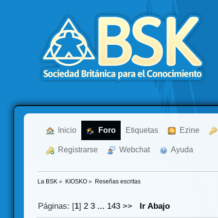
  Inicio
  Foro
Etiquetas
  Ezine
  Registrarse
  Webchat
  Ayuda
La BSK
»
KIOSKO
»
Reseñas escritas
Páginas: [
1
]
2
3
...
143
>>
Ir Abajo