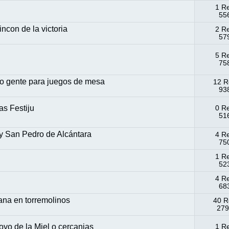
1 R
556
ncon de la victoria
2 R
579
5 R
758
sco gente para juegos de mesa
12 R
938
as Festiju
0 R
516
 y San Pedro de Alcántara
4 R
750
1 R
523
4 R
683
na en torremolinos
40 R
279
oyo de la Miel o cercanias
1 R