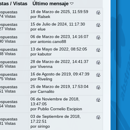
stas
/
Vistas
Último mensaje
18 de Marzo de 2025, 11:59:59
espuestas
4 Vistas
por
Ralsek
15 de Julio de 2024, 11:17:30
espuestas
7 Vistas
por
elue
06 de Marzo de 2023, 14:16:07
espuestas
0 Vistas
por
antonio.cano88
13 de Mayo de 2022, 08:52:05
espuestas
8 Vistas
por
kabutor
28 de Marzo de 2022, 14:41:37
espuestas
5 Vistas
por
Vivenna
16 de Agosto de 2019, 09:47:39
espuestas
5 Vistas
por
Riveling
25 de Marzo de 2019, 17:53:04
espuestas
1 Vistas
por
Carnalito
06 de Noviembre de 2018,
espuestas
13:47:05
4 Vistas
por
Publio Cornelio Escipion
03 de Septiembre de 2018,
espuestas
17:22:51
1 Vistas
por
siringo