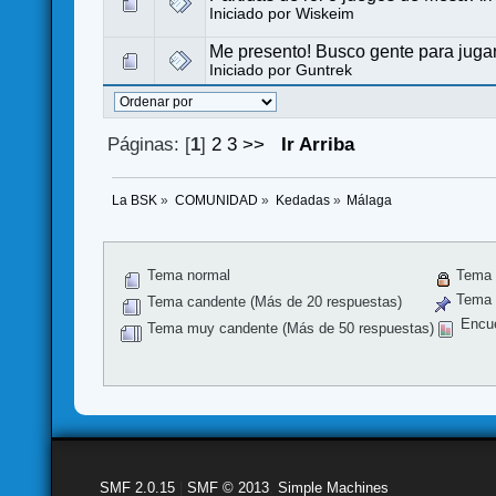
Iniciado por
Wiskeim
Me presento! Busco gente para juga
Iniciado por
Guntrek
Páginas: [
1
]
2
3
>>
Ir Arriba
La BSK
»
COMUNIDAD
»
Kedadas
»
Málaga
Tema normal
Tema 
Tema f
Tema candente (Más de 20 respuestas)
Encu
Tema muy candente (Más de 50 respuestas)
SMF 2.0.15
|
SMF © 2013
,
Simple Machines