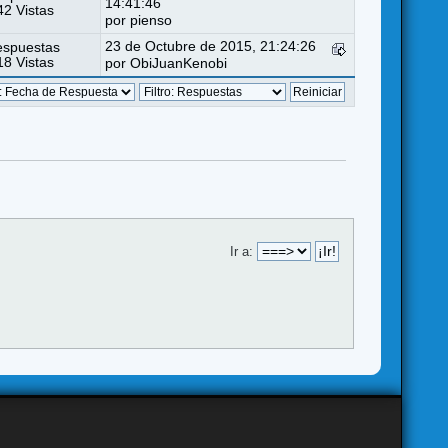
14:41:46
2 Vistas
por
pienso
23 de Octubre de 2015, 21:24:26
espuestas
8 Vistas
por
ObiJuanKenobi
Ir a: