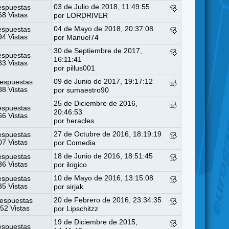
03 de Julio de 2018, 11:49:55
espuestas
8 Vistas
por
LORDRIVER
04 de Mayo de 2018, 20:37:08
espuestas
4 Vistas
por
Manuel74
30 de Septiembre de 2017,
espuestas
16:11:41
3 Vistas
por
pillus001
09 de Junio de 2017, 19:17:12
espuestas
8 Vistas
por
sumaestro90
25 de Diciembre de 2016,
espuestas
20:46:53
6 Vistas
por
heracles
27 de Octubre de 2016, 18:19:19
espuestas
7 Vistas
por
Comedia
18 de Junio de 2016, 18:51:45
espuestas
6 Vistas
por
ilogico
10 de Mayo de 2016, 13:15:08
espuestas
5 Vistas
por
sirjak
20 de Febrero de 2016, 23:34:35
espuestas
52 Vistas
por
Lipschitzz
19 de Diciembre de 2015,
espuestas