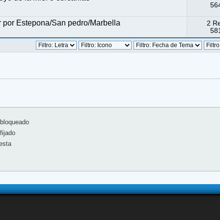
564
r por Estepona/San pedro/Marbella
2 R
581
bloqueado
ijado
esta