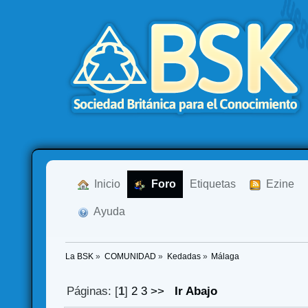
  Inicio
  Foro
Etiquetas
  Ezine
  Ayuda
La BSK
»
COMUNIDAD
»
Kedadas
»
Málaga
Páginas: [
1
]
2
3
>>
Ir Abajo