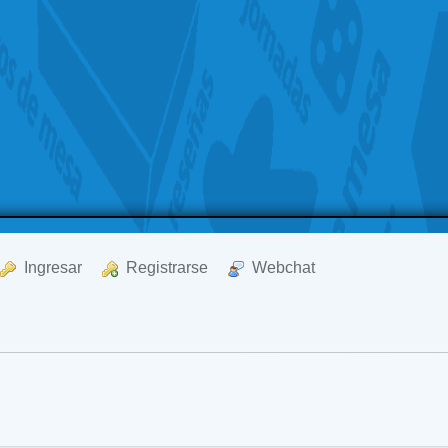
  Ingresar
  Registrarse
  Webchat