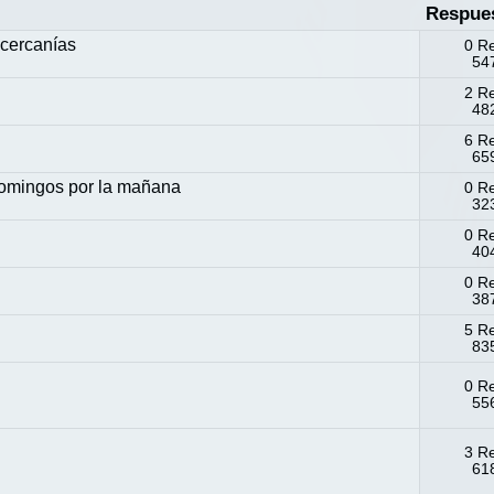
Respue
 cercanías
0 R
547
2 R
482
6 R
659
Domingos por la mañana
0 R
323
0 R
404
0 R
387
5 R
835
0 R
556
3 R
618