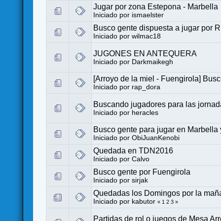
Jugar por zona Estepona - Marbella
Iniciado por
ismaelster
Busco gente dispuesta a jugar por Ri
Iniciado por
wilmac18
JUGONES EN ANTEQUERA
Iniciado por
Darkmaikegh
[Arroyo de la miel - Fuengirola] Bu
Iniciado por
rap_dora
Buscando jugadores para las jornad
Iniciado por
heracles
Busco gente para jugar en Marbella
Iniciado por
ObiJuanKenobi
Quedada en TDN2016
Iniciado por
Calvo
Busco gente por Fuengirola
Iniciado por
sirjak
Quedadas los Domingos por la maña
Iniciado por
kabutor
«
1
2
3
»
Partidas de rol o juegos de Mesa Arr