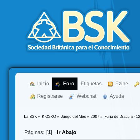
  Inicio
  Foro
Etiquetas
  Ezine
  Registrarse
  Webchat
  Ayuda
La BSK
»
KIOSKO
»
Juego del Mes
»
2007
»
Furia de Dracula - 1
Páginas: [
1
]
Ir Abajo