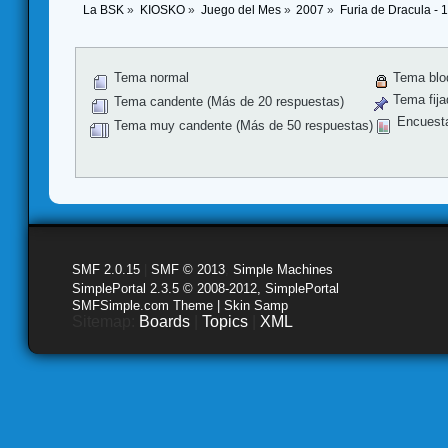
La BSK
»
KIOSKO
»
Juego del Mes
»
2007
»
Furia de Dracula - 
Tema normal
Tema blo
Tema fija
Tema candente (Más de 20 respuestas)
Encuest
Tema muy candente (Más de 50 respuestas)
SMF 2.0.15
|
SMF © 2013
,
Simple Machines
SimplePortal 2.3.5 © 2008-2012, SimplePortal
SMFSimple.com Theme | Skin Samp
Sitemap:
Boards
|
Topics
|
XML