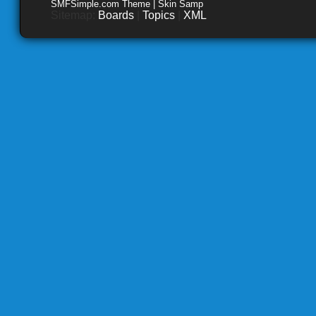
SMFSimple.com Theme | Skin Samp
Sitemap:
Boards
|
Topics
|
XML