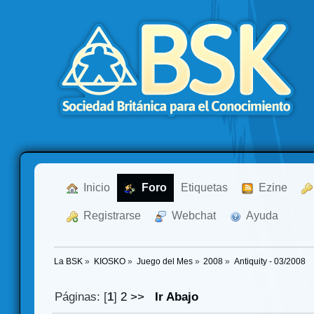
  Inicio
  Foro
Etiquetas
  Ezine
  Registrarse
  Webchat
  Ayuda
La BSK
»
KIOSKO
»
Juego del Mes
»
2008
»
Antiquity - 03/2008
Páginas: [
1
]
2
>>
Ir Abajo