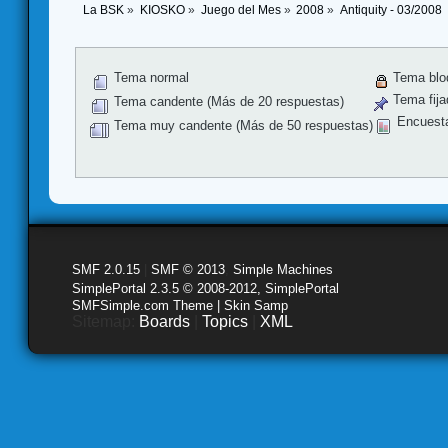
La BSK
»
KIOSKO
»
Juego del Mes
»
2008
»
Antiquity - 03/2008
Tema normal
Tema blo
Tema fija
Tema candente (Más de 20 respuestas)
Encuest
Tema muy candente (Más de 50 respuestas)
SMF 2.0.15
|
SMF © 2013
,
Simple Machines
SimplePortal 2.3.5 © 2008-2012, SimplePortal
SMFSimple.com Theme | Skin Samp
Sitemap:
Boards
|
Topics
|
XML