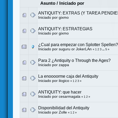
Asunto
/
Iniciado por
ANTIQUITY: EXTRAS (Y TAREA PENDIE
Iniciado por
gixmo
ANTIQUITY: ESTRATEGIAS
Iniciado por
gixmo
¿Cual para empezar con Splotter Spellen?
Iniciado por
suguru or JokerLAn
«
1
2
3
...
5
»
Para 2 ¿Antiquity o Through the Ages?
Iniciado por
zappa
La enoooorme caja del Antiquity
Iniciado por
ilogico
«
1
2
3
»
ANTIQUITY: que hacer
Iniciado por
cesarmagala
«
1
2
»
Disponibilidad del Antiquity
Iniciado por
Zolle
«
1
2
»