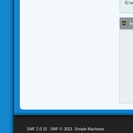
El t
I
SMF 2.0.15
|
SMF © 2013
,
Simple Machines