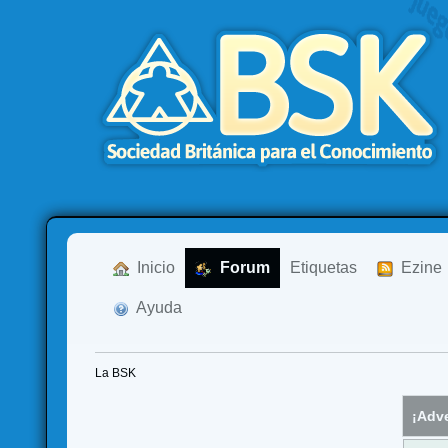
  Inicio
  Forum
Etiquetas
  Ezine
  Ayuda
La BSK
¡Adve