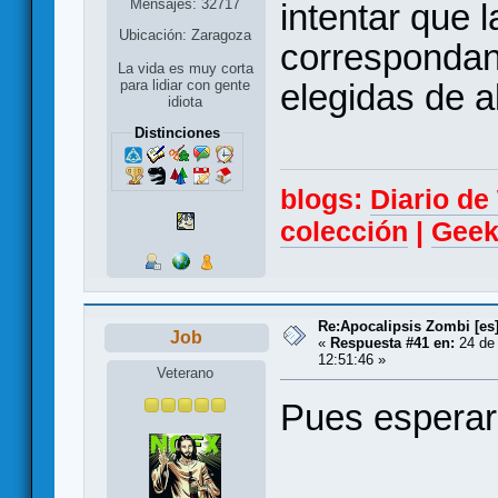
Mensajes: 32717
intentar que 
Ubicación: Zaragoza
correspondan 
La vida es muy corta
elegidas de 
para lidiar con gente
idiota
Distinciones
blogs:
Diario d
colección
|
Geek
Re:Apocalipsis Zombi [es
Job
«
Respuesta #41 en:
24 de 
12:51:46 »
Veterano
Pues esperar