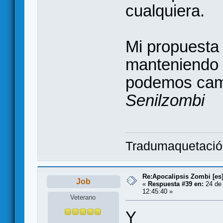
cualquiera.
Mi propuesta
manteniendo l
podemos cam
Senilzombi
Tradumaquetaci
Re:Apocalipsis Zombi [es
Job
«
Respuesta #39 en:
24 de 
12:45:40 »
Veterano
Y