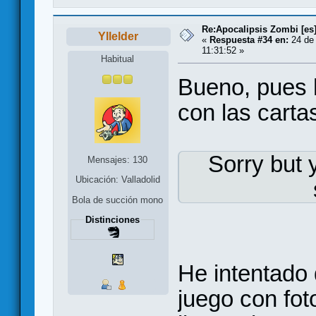
Re:Apocalipsis Zombi [es
Yllelder
«
Respuesta #34 en:
24 de 
11:31:52 »
Habitual
Bueno, pues 
con las carta
Sorry but 
Mensajes: 130
Ubicación: Valladolid
Bola de succión mono
Distinciones
He intentado 
juego con fo