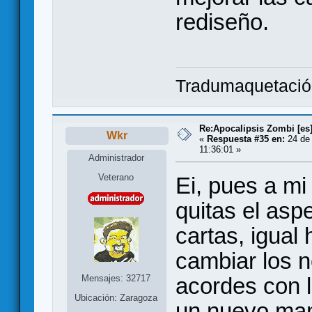
rediseño.
Tradumaquetaci
Re:Apocalipsis Zombi [es
Wkr
«
Respuesta #35 en:
24 de 
11:36:01 »
Administrador
Veterano
Ei, pues a mi
quitas el asp
cartas, igual
cambiar los 
Mensajes: 32717
acordes con l
Ubicación: Zaragoza
un nuevo man