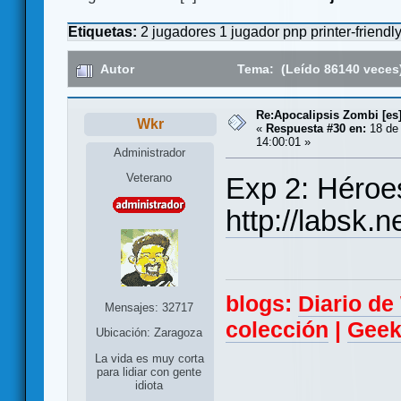
Etiquetas:
2 jugadores
1 jugador
pnp
printer-friendl
Autor
Tema: (Leído 86140 veces
Re:Apocalipsis Zombi [es
Wkr
«
Respuesta #30 en:
18 de
14:00:01 »
Administrador
Veterano
Exp 2: Héroe
http://labsk.
blogs:
Diario d
Mensajes: 32717
colección
|
Geek
Ubicación: Zaragoza
La vida es muy corta
para lidiar con gente
idiota