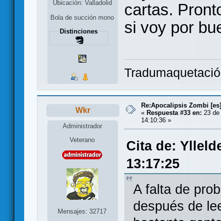
Ubicación: Valladolid
cartas. Pront
Bola de succión mono
si voy por bu
Distinciones
Tradumaquetaci
Re:Apocalipsis Zombi [es
Wkr
«
Respuesta #33 en:
23 de 
14:10:36 »
Administrador
Veterano
Cita de: Yllel
13:17:25
A falta de prob
después de lee
Mensajes: 32717