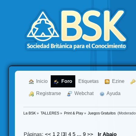
  Inicio
  Foro
Etiquetas
  Ezine
  Registrarse
  Webchat
  Ayuda
La BSK
»
TALLERES
»
Print & Play
»
Juegos Gratuitos 
(Moderado
Páginas:
<<
1
2
[
3
]
4
5
...
9
>>
Ir Abajo