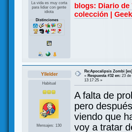
La vida es muy corta
blogs:
Diario d
para lidiar con gente
idiota
colección
|
Geek
Distinciones
Re:Apocalipsis Zombi [es
Yllelder
«
Respuesta #32 en:
23 de 
13:17:25 »
Habitual
A falta de pro
pero después 
viendo que ha
voy a tratar 
Mensajes: 130