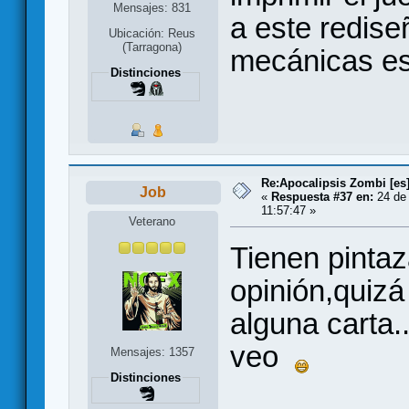
Mensajes: 831
a este rediseñ
Ubicación: Reus
(Tarragona)
mecánicas es
Distinciones
Re:Apocalipsis Zombi [es
Job
«
Respuesta #37 en:
24 de 
11:57:47 »
Veterano
Tienen pintaz
opinión,quiz
alguna carta.
veo
Mensajes: 1357
Distinciones