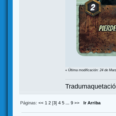
«
Última modificación: 24 de Marz
Tradumaquetaci
Páginas:
<<
1
2
[
3
]
4
5
...
9
>>
Ir Arriba