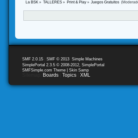
La BSK
»
TALLERES
»
Print & Play
»
Juegos Gratuitos 
(Moderad
SMF 2.0.15
|
SMF © 2013
,
Simple Machines
SimplePortal 2.3.5 © 2008-2012, SimplePortal
SMFSimple.com Theme | Skin Samp
Sitemap:
Boards
|
Topics
|
XML