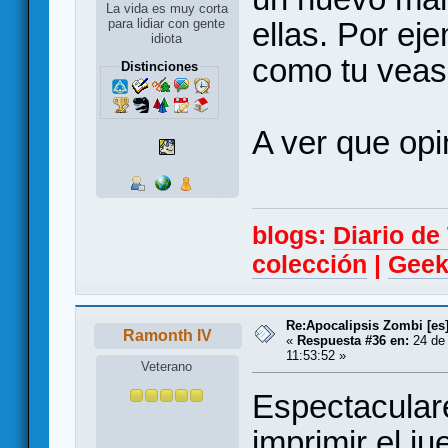
La vida es muy corta
ellas. Por ej
para lidiar con gente
idiota
como tu veas
Distinciones
A ver que opi
blogs:
Diario d
colección
|
Geek
Re:Apocalipsis Zombi [es
Ramonth IV
«
Respuesta #36 en:
24 de 
11:53:52 »
Veterano
Espectaculare
imprimir el j