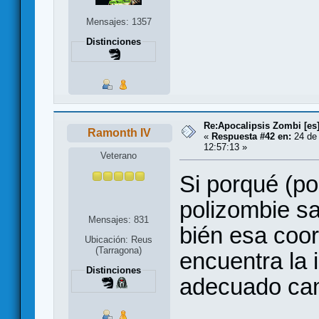
Mensajes: 1357
Distinciones
Re:Apocalipsis Zombi [es
Ramonth IV
«
Respuesta #42 en:
24 de 
12:57:13 »
Veterano
Si porqué (po
polizombie sa
Mensajes: 831
bién esa coor
Ubicación: Reus
(Tarragona)
encuentra la 
Distinciones
adecuado cam