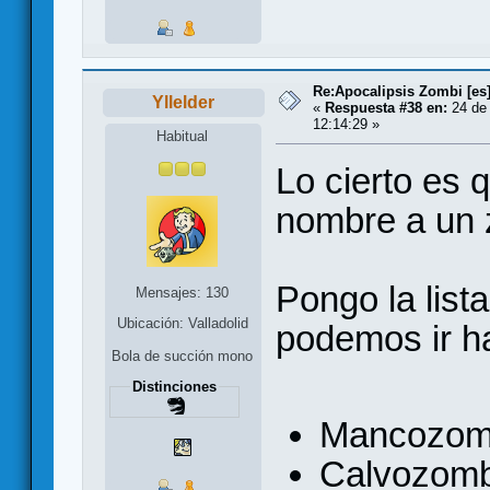
Re:Apocalipsis Zombi [es
Yllelder
«
Respuesta #38 en:
24 de 
12:14:29 »
Habitual
Lo cierto es 
nombre a un
Pongo la list
Mensajes: 130
Ubicación: Valladolid
podemos ir h
Bola de succión mono
Distinciones
Mancozom
Calvozomb