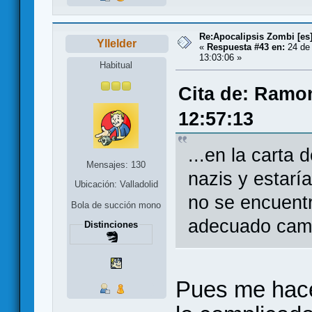
Re:Apocalipsis Zombi [es
Yllelder
«
Respuesta #43 en:
24 de 
13:03:06 »
Habitual
Cita de: Ramon
12:57:13
...en la carta
Mensajes: 130
nazis y estarí
Ubicación: Valladolid
no se encuentr
Bola de succión mono
adecuado camb
Distinciones
Pues me hacé