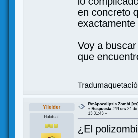
lo complicad
en concreto q
exactamente
Voy a buscar
que encuentr
Tradumaquetaci
Re:Apocalipsis Zombi [es
Yllelder
«
Respuesta #44 en:
24 de 
13:31:43 »
Habitual
¿El polizombi