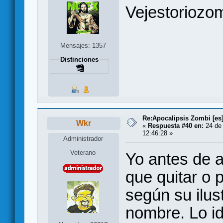
Vejestoriozom
Mensajes: 1357
Distinciones
Re:Apocalipsis Zombi [es
Wkr
«
Respuesta #40 en:
24 de 
12:46:28 »
Administrador
Veterano
Yo antes de a
que quitar o 
según su ilus
nombre. Lo id