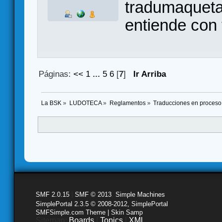
tradumaqueta
entiende con 
Páginas:
<<
1
...
5
6
[
7
]
Ir Arriba
La BSK
»
LUDOTECA
»
Reglamentos
»
Traducciones en proceso
SMF 2.0.15
|
SMF © 2013
,
Simple Machines
SimplePortal 2.3.5 © 2008-2012, SimplePortal
SMFSimple.com Theme | Skin Samp
Sitemap:
Boards
|
Topics
|
XML