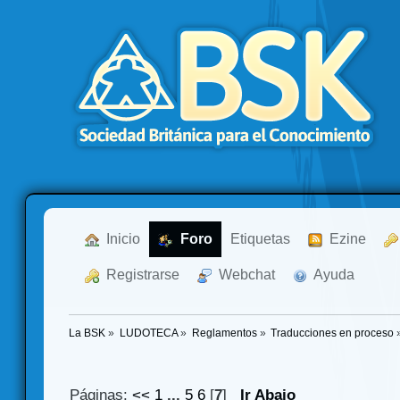
  Inicio
  Foro
Etiquetas
  Ezine
  Registrarse
  Webchat
  Ayuda
La BSK
»
LUDOTECA
»
Reglamentos
»
Traducciones en proceso
Páginas:
<<
1
...
5
6
[
7
]
Ir Abajo