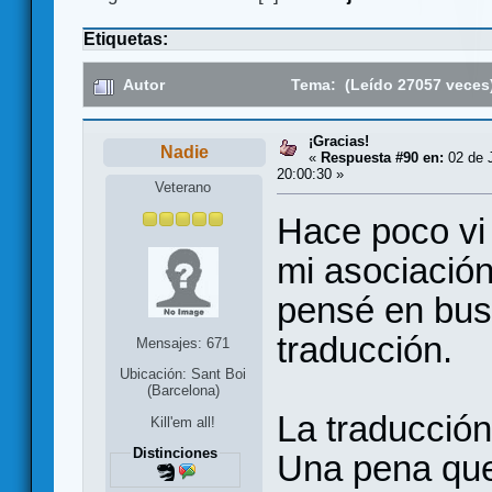
Etiquetas:
Autor
Tema: (Leído 27057 veces
¡Gracias!
Nadie
«
Respuesta #90 en:
02 de J
20:00:30 »
Veterano
Hace poco vi
mi asociación 
pensé en bus
traducción.
Mensajes: 671
Ubicación: Sant Boi
(Barcelona)
La traducción
Kill'em all!
Distinciones
Una pena que