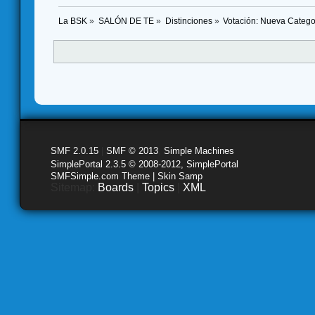
La BSK
»
SALÓN DE TE
»
Distinciones
»
Votación: Nueva Categor
SMF 2.0.15
|
SMF © 2013
,
Simple Machines
SimplePortal 2.3.5 © 2008-2012, SimplePortal
SMFSimple.com Theme | Skin Samp
Sitemap:
Boards
|
Topics
|
XML