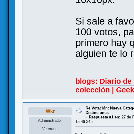
Si sale a fav
100 votos, p
primero hay q
alguien te lo 
blogs:
Diario d
colección
|
Geek
Re:Votación: Nueva Catego
Wkr
Distinciones
«
Respuesta #1 en:
27 de F
Administrador
15:46:34 »
Veterano