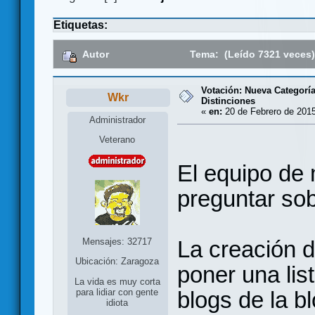
Etiquetas:
Autor
Tema: (Leído 7321 veces
Votación: Nueva Categoría
Wkr
Distinciones
«
en:
20 de Febrero de 2015
Administrador
Veterano
El equipo de
preguntar sob
Mensajes: 32717
La creación 
Ubicación: Zaragoza
poner una lis
La vida es muy corta
blogs de la b
para lidiar con gente
idiota