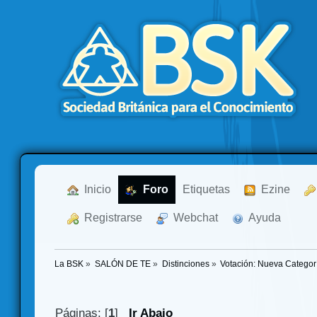
  Inicio
  Foro
Etiquetas
  Ezine
  Registrarse
  Webchat
  Ayuda
La BSK
»
SALÓN DE TE
»
Distinciones
»
Votación: Nueva Categorí
Páginas: [
1
]
Ir Abajo