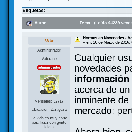
Etiquetas:
Autor
Tema: (Leído 44239 vece
Normas en Novedades / Ac
Wkr
«
en:
26 de Marzo de 2016, 
Administrador
Cualquier usu
Veterano
novedades p
información
acerca de un 
inminente de
Mensajes: 32717
mercado; pert
Ubicación: Zaragoza
La vida es muy corta
para lidiar con gente
idiota
Ahora bien, s