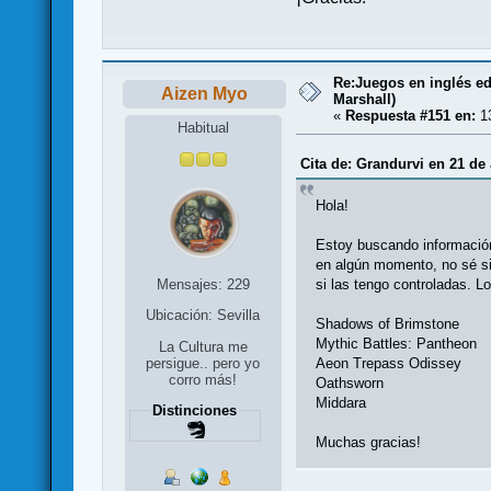
Re:Juegos en inglés e
Aizen Myo
Marshall)
«
Respuesta #151 en:
13
Habitual
Cita de: Grandurvi en 21 de
Hola!
Estoy buscando información
en algún momento, no sé si 
si las tengo controladas. L
Mensajes: 229
Ubicación: Sevilla
Shadows of Brimstone
Mythic Battles: Pantheon
La Cultura me
Aeon Trepass Odissey
persigue.. pero yo
corro más!
Oathsworn
Middara
Distinciones
Muchas gracias!