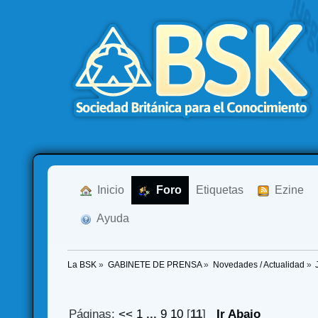
  Inicio
  Foro
Etiquetas
  Ezine
  Ayuda
La BSK
»
GABINETE DE PRENSA
»
Novedades / Actualidad
»
Páginas:
<<
1
...
9
10
[
11
]
Ir Abajo