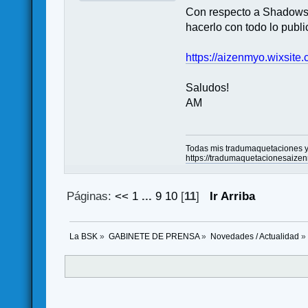
Con respecto a Shadows o
hacerlo con todo lo publi
https://aizenmyo.wixsit
Saludos!
AM
Todas mis tradumaquetaciones y 
https://tradumaquetacionesaize
Páginas:
<<
1
...
9
10
[
11
]
Ir Arriba
La BSK
»
GABINETE DE PRENSA
»
Novedades / Actualidad
»