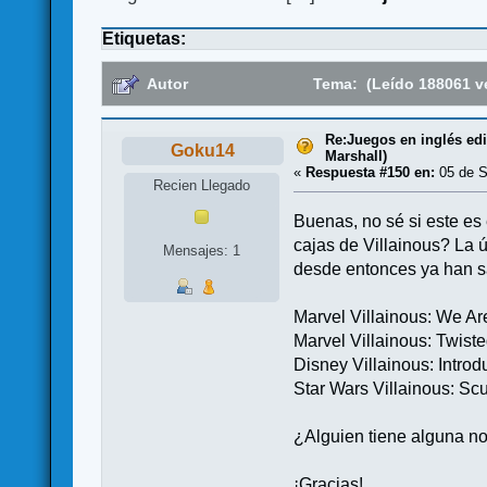
Etiquetas:
Autor
Tema: (Leído 188061 v
Re:Juegos en inglés ed
Goku14
Marshall)
«
Respuesta #150 en:
05 de S
Recien Llegado
Buenas, no sé si este es 
cajas de Villainous? La 
Mensajes: 1
desde entonces ya han sa
Marvel Villainous: We 
Marvel Villainous: Twist
Disney Villainous: Introdu
Star Wars Villainous: Sc
¿Alguien tiene alguna 
¡Gracias!