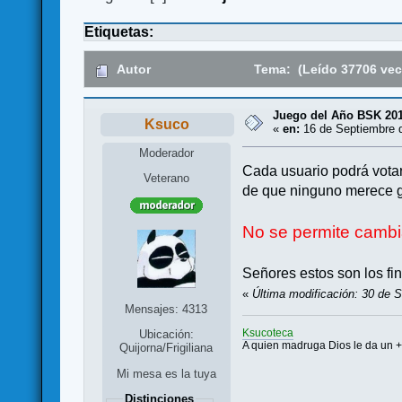
Etiquetas:
Autor
Tema: (Leído 37706 vec
Juego del Año BSK 20
Ksuco
«
en:
16 de Septiembre d
Moderador
Cada usuario podrá votar 
Veterano
de que ninguno merece ga
No se permite cambia
Señores estos son los fi
«
Última modificación: 30 de 
Mensajes: 4313
Ksucoteca
Ubicación:
A quien madruga Dios le da un 
Quijorna/Frigiliana
Mi mesa es la tuya
Distinciones