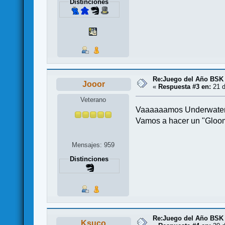
Distinciones
Re:Juego del Año BSK
Jooor
«
Respuesta #3 en:
21 d
Veterano
Vaaaaaamos Underwaterrr
Vamos a hacer un "Glo
Mensajes: 959
Distinciones
Re:Juego del Año BSK
Ksuco