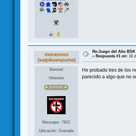
Re:Juego del Año BSK
morannon
«
Respuesta #1 en:
16 d
(salpikaespuma)
Baronet
He probado tres de los n
parecido a algo que no se
Veterano
Mensajes: 7822
Ubicación: Granada