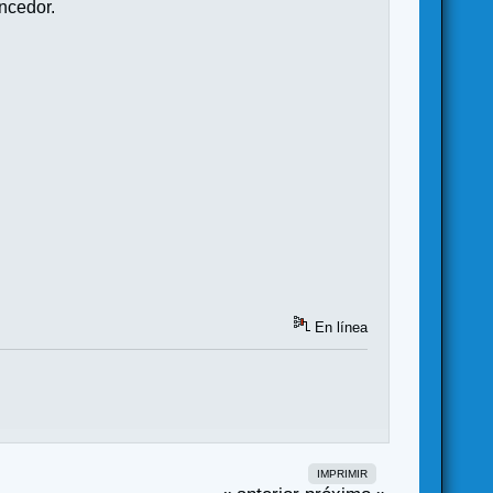
encedor.
En línea
IMPRIMIR