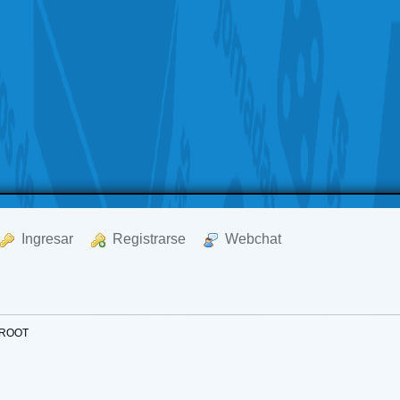
  Ingresar
  Registrarse
  Webchat
- ROOT