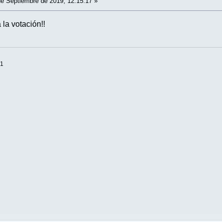
e Septiembre de 2019, 12:15:17 »
la votación!!
+1