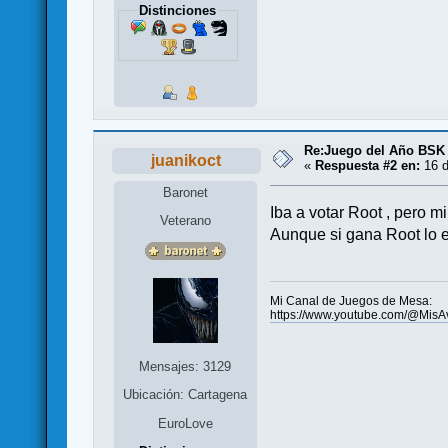
Distinciones
Re:Juego del Año BSK
juanikoct
«
Respuesta #2 en:
16 d
Baronet
Iba a votar Root , pero m
Veterano
Aunque si gana Root lo 
Mi Canal de Juegos de Mesa:
https://www.youtube.com/@MisA
Mensajes: 3129
Ubicación: Cartagena
EuroLove