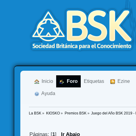
  Inicio
  Foro
Etiquetas
  Ezine
  Ayuda
La BSK
»
KIOSKO
»
Premios BSK
»
Juego del Año BSK 2019 
Páginas: [
1
]
Ir Abajo