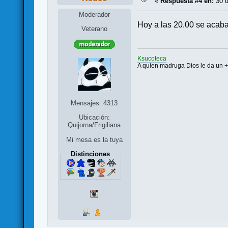
«
Respuesta #4 en:
30 d
Moderador
Hoy a las 20.00 se acaba 
Veterano
Ksucoteca
A quien madruga Dios le da un 
Mensajes: 4313
Ubicación:
Quijorna/Frigiliana
Mi mesa es la tuya
Distinciones