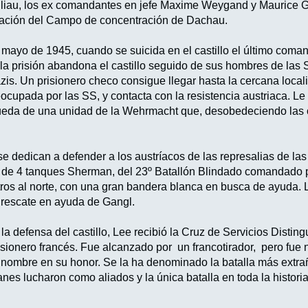
lliau, los ex comandantes en jefe Maxime Weygand y Maurice Ga
ración del Campo de concentración de Dachau.
yo de 1945, cuando se suicida en el castillo el último coman
a prisión abandona el castillo seguido de sus hombres de las SS
zis. Un prisionero checo consigue llegar hasta la cercana loc
cupada por las SS, y contacta con la resistencia austriaca. Le 
eda de una unidad de la Wehrmacht que, desobedeciendo las ór
edican a defender a los austríacos de las represalias de las 
 de 4 tanques Sherman, del 23º Batallón Blindado comandado po
tros al norte, con una gran bandera blanca en busca de ayuda. L
 rescate en ayuda de Gangl.
efensa del castillo, Lee recibió la Cruz de Servicios Distingu
prisionero francés. Fue alcanzado por un francotirador, pero fu
 nombre en su honor. Se la ha denominado la batalla más extraña
es lucharon como aliados y la única batalla en toda la histor