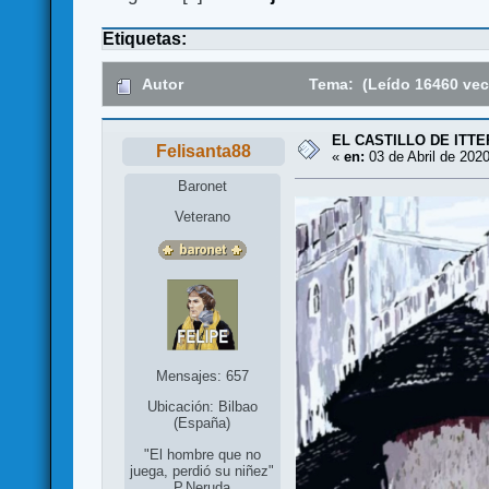
Etiquetas:
Autor
Tema: (Leído 16460 vec
EL CASTILLO DE ITTE
Felisanta88
«
en:
03 de Abril de 2020
Baronet
Veterano
Mensajes: 657
Ubicación: Bilbao
(España)
"El hombre que no
juega, perdió su niñez"
P.Neruda