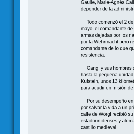
Gaulle, Marie-Agnès Cai
depender de la administ
Todo comenzó el 2 de ma
mayo, el comandante de l
armas dejadas por los na
por la Wehrmacht pero reo
comandante de lo que qu
resistencia.
Gangl y sus hombres se d
hasta la pequeña unidad
Kufstein, unos 13 kilóme
para acudir en misión de
Por su desempeño en la d
por salvar la vida a un 
calle de Wörgl recibió su
estadounidenses y aleman
castillo medieval.