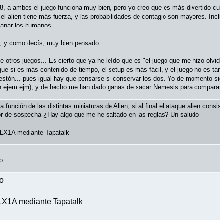
 8, a ambos el juego funciona muy bien, pero yo creo que es más divertido c
 el alien tiene más fuerza, y las probabilidades de contagio son mayores. In
 ganar los humanos.
o, y como decís, muy bien pensado.
e otros juegos... Es cierto que ya he leído que es "el juego que me hizo olv
rque si es más contenido de tiempo, el setup es más fácil, y el juego no es ta
fiestón... pues igual hay que pensarse si conservar los dos. Yo de momento 
n ejem ejm), y de hecho me han dado ganas de sacar Nemesis para compara
 función de las distintas miniaturas de Alien, si al final el ataque alien consi
r de sospecha ¿Hay algo que me he saltado en las reglas? Un saludo
LX1A mediante Tapatalk
o.
do
X1A mediante Tapatalk