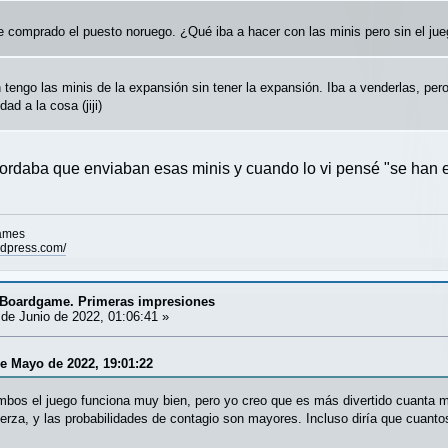
he comprado el puesto noruego. ¿Qué iba a hacer con las minis pero sin el ju
n tengo las minis de la expansión sin tener la expansión. Iba a venderlas, pe
ad a la cosa (jiji)
cordaba que enviaban esas minis y cuando lo vi pensé "se han eq
games
rdpress.com/
. Boardgame. Primeras impresiones
de Junio de 2022, 01:06:41 »
de Mayo de 2022, 19:01:22
ambos el juego funciona muy bien, pero yo creo que es más divertido cuanta 
fuerza, y las probabilidades de contagio son mayores. Incluso diría que cuanto