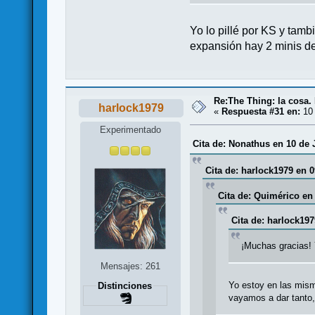
Yo lo pillé por KS y tamb
expansión hay 2 minis de 
Re:The Thing: la cosa
harlock1979
«
Respuesta #31 en:
10 
Experimentado
Cita de: Nonathus en 10 de 
Cita de: harlock1979 en 0
Cita de: Quimérico en
Cita de: harlock197
¡Muchas gracias! 
Mensajes: 261
Yo estoy en las mism
Distinciones
vayamos a dar tanto,