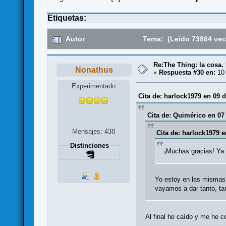
Etiquetas:
Autor
Tema: (Leído 73864 vec
Re:The Thing: la cosa
Nonathus
«
Respuesta #30 en:
10 
Experimentado
Cita de: harlock1979 en 09 d
Cita de: Quimérico en 07
Mensajes: 438
Cita de: harlock1979 e
Distinciones
¡Muchas gracias! Ya m
Yo estoy en las mismas.
vayamos a dar tanto, ta
Al final he caído y me he 