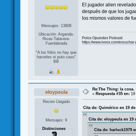
El jugador alien revelado
después de que los jugad
los mismos valores de fu
Mensajes: 13808
Ubicación: Arganda-
Polos Opuestos Podcast
Rivas-Talavera-
https://www.ivoox.com/escuch
Fuenlabrada
"A los frikis no hay que
hacerles ni puto caso"
BB
Re:The Thing: la cosa
eloypeula
«
Respuesta #35 en:
19 
Recien Llegado
Cita de: Quimérico en 19 de
Cita de: eloypeula en 19 
Mensajes: 9
Distinciones
Cita de: harlock1979 