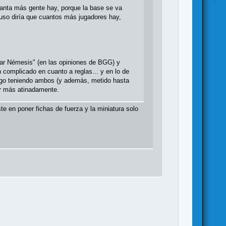
uanta más gente hay, porque la base se va
cluso diría que cuantos más jugadores hay,
idar Némesis" (en las opiniones de BGG) y
n complicado en cuanto a reglas... y en lo de
sigo teniendo ambos (y además, metido hasta
r más atinadamente.
ste en poner fichas de fuerza y la miniatura solo