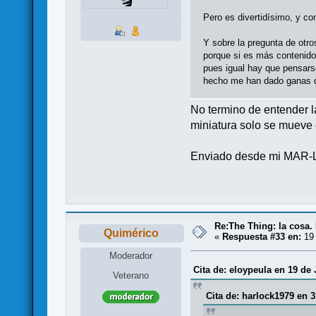
Pero es divertidísimo, y c
Y sobre la pregunta de otro
porque si es más contenido 
pues igual hay que pensars
hecho me han dado ganas 
No termino de entender la 
miniatura solo se mueve
Enviado desde mi MAR-L
Re:The Thing: la cosa
Quimérico
«
Respuesta #33 en:
19 
Moderador
Cita de: eloypeula en 19 de 
Veterano
Cita de: harlock1979 en 