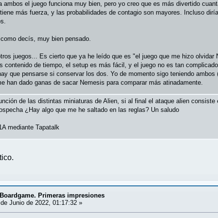
 a ambos el juego funciona muy bien, pero yo creo que es más divertido cuan
en tiene más fuerza, y las probabilidades de contagio son mayores. Incluso dir
s.
y como decís, muy bien pensado.
tros juegos... Es cierto que ya he leído que es "el juego que me hizo olvida
ás contenido de tiempo, el setup es más fácil, y el juego no es tan complicado 
l hay que pensarse si conservar los dos. Yo de momento sigo teniendo ambos
me han dado ganas de sacar Nemesis para comparar más atinadamente.
nción de las distintas miniaturas de Alien, si al final el ataque alien consiste
ospecha ¿Hay algo que me he saltado en las reglas? Un saludo
A mediante Tapatalk
ico.
. Boardgame. Primeras impresiones
de Junio de 2022, 01:17:32 »