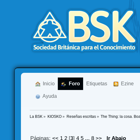
  Inicio
  Foro
Etiquetas
  Ezine
  Ayuda
La BSK
»
KIOSKO
»
Reseñas escritas
»
The Thing: la cosa. B
Páginas:
<<
1
2
[
3
]
4
5
...
8
>>
Ir Abajo