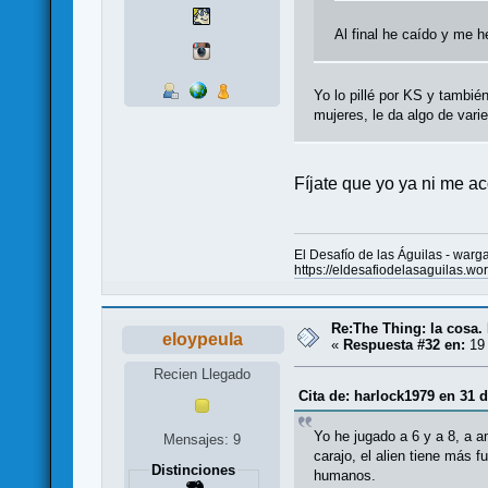
Al final he caído y me 
Yo lo pillé por KS y tambié
mujeres, le da algo de varied
Fíjate que yo ya ni me a
El Desafío de las Águilas - war
https://eldesafiodelasaguilas.wo
Re:The Thing: la cosa
eloypeula
«
Respuesta #32 en:
19 
Recien Llegado
Cita de: harlock1979 en 31 
Yo he jugado a 6 y a 8, a 
Mensajes: 9
carajo, el alien tiene más 
Distinciones
humanos.