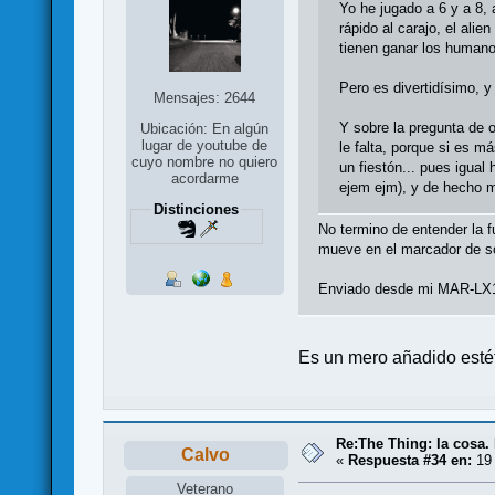
Yo he jugado a 6 y a 8,
rápido al carajo, el ali
tienen ganar los humano
Pero es divertidísimo, 
Mensajes: 2644
Y sobre la pregunta de o
Ubicación: En algún
lugar de youtube de
le falta, porque si es m
cuyo nombre no quiero
un fiestón... pues igua
acordarme
ejem ejm), y de hecho 
Distinciones
No termino de entender la fu
mueve en el marcador de s
Enviado desde mi MAR-LX1
Es un mero añadido estét
Re:The Thing: la cosa
Calvo
«
Respuesta #34 en:
19 
Veterano