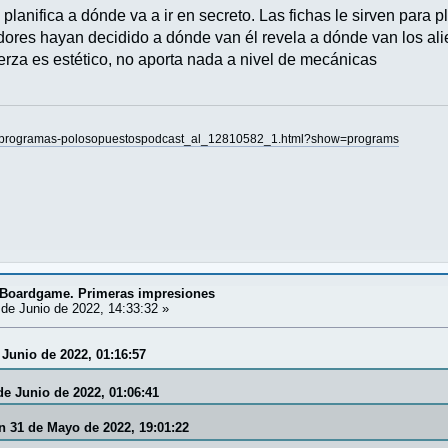
 planifica a dónde va a ir en secreto. Las fichas le sirven para p
ores hayan decidido a dónde van él revela a dónde van los alie
erza es estético, no aporta nada a nivel de mecánicas
ar-programas-polosopuestospodcast_al_12810582_1.html?show=programs
. Boardgame. Primeras impresiones
de Junio de 2022, 14:33:32 »
 Junio de 2022, 01:16:57
de Junio de 2022, 01:06:41
en 31 de Mayo de 2022, 19:01:22