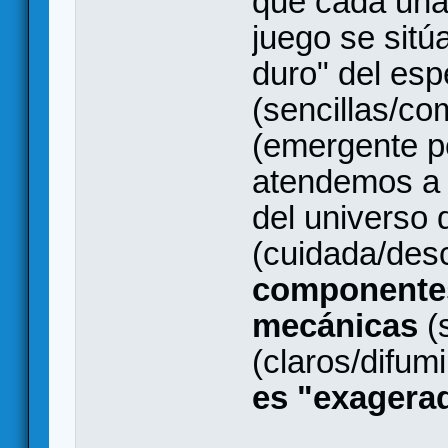
que cada una 
juego se sitú
duro" del esp
(sencillas/co
(emergente pe
atendemos a l
del universo 
(cuidada/des
componente
mecánicas
(
(claros/difum
es "exagerad