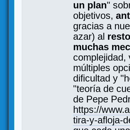
un plan
" sob
objetivos,
an
gracias a nue
azar) al
rest
muchas mec
complejidad, 
múltiples opc
dificultad y "
"teoría de cu
de Pepe Pedr
https://www.
tira-y-afloja-