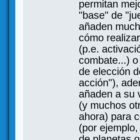
permitan mejo
"base" de "ju
añaden mucha
cómo realizar
(p.e. activaci
combate...) 
de elección d
acción"), ad
añaden a su
(y muchos ot
ahora) para 
(por ejemplo,
de planetas o