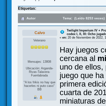
Etiquetas:
Autor
Tema: (Leído 8253 veces)
Twilight Imperium IV + Pr
Calvo
codex I, II, III: Ocho jugad
«
en:
20 de Noviembre de 2022, 1
Veterano
Hay juegos c
cercana al
mi
Mensajes: 13808
uno de ellos, 
Ubicación: Arganda-
Rivas-Talavera-
juego que ha
Fuenlabrada
primera edici
"A los frikis no hay que
hacerles ni puto caso"
BB
cuarta de 20
miniaturas de 