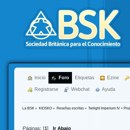
  Inicio
  Foro
Etiquetas
  Ezine
  Registrarse
  Webchat
  Ayuda
La BSK
»
KIOSKO
»
Reseñas escritas
»
Twilight Imperium IV + Prop
Páginas: [
1
]
Ir Abajo