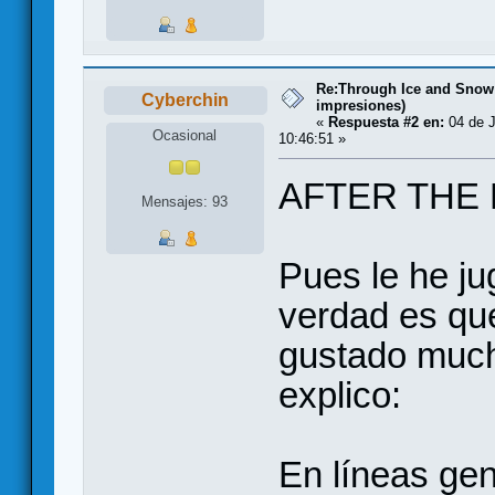
Re:Through Ice and Snow
Cyberchin
impresiones)
«
Respuesta #2 en:
04 de J
Ocasional
10:46:51 »
AFTER THE
Mensajes: 93
Pues le he ju
verdad es qu
gustado much
explico:
En líneas gen