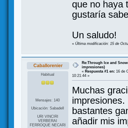
que no haya 
gustaría sabe
Un saludo!
«
Última modificación: 15 de Oct
Re:Through Ice and Snow
Caballorenier
impresiones)
«
Respuesta #1 en:
16 de O
Habitual
10:21:44 »
Muchas graci
impresiones. 
Mensajes: 140
bastantes gan
Ubicación: Sabadell
URI VINCIRI
añadir mis i
VERBERAI
FERROQUE NECARI