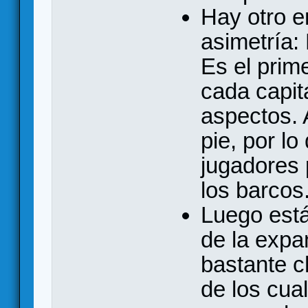
Hay otro e
asimetría:
Es el prim
cada capit
aspectos. 
pie, por l
jugadores
los barcos
Luego está 
de la expa
bastante c
de los cua