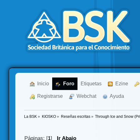
  Inicio
  Foro
Etiquetas
  Ezine
  Registrarse
  Webchat
  Ayuda
La BSK
»
KIOSKO
»
Reseñas escritas
»
Through Ice and Snow (Pr
Páginas: [
1
]
Ir Abajo