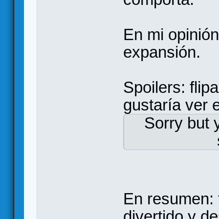
En mi opinión
expansión.
Spoilers: fli
gustaría ver 
Sorry but 
En resumen: t
divertido y d